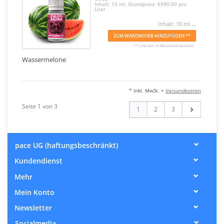
Inhalt: 10 ml, Grundpreis: €990,00 pro
Liter
Inhalt: 10 ml ...
ZUM WARENKORB HINZUFÜGEN **
** Lieferzeit im Warenkorb beachten
Wassermelone
* Inkl. MwSt. +
Versandkosten
Seite 1 von 3
1
2
3
pace UG (haftungsbeschränkt)
Kundendienst
Mehr
Mein Konto
Newsletter
Socialmedia