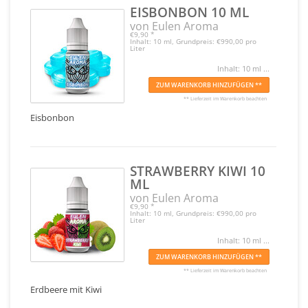
EISBONBON 10 ML
von Eulen Aroma
€9,90
*
Inhalt: 10 ml, Grundpreis: €990,00 pro
Liter
Inhalt: 10 ml ...
ZUM WARENKORB HINZUFÜGEN **
** Lieferzeit im Warenkorb beachten
Eisbonbon
STRAWBERRY KIWI 10
ML
von Eulen Aroma
€9,90
*
Inhalt: 10 ml, Grundpreis: €990,00 pro
Liter
Inhalt: 10 ml ...
ZUM WARENKORB HINZUFÜGEN **
** Lieferzeit im Warenkorb beachten
Erdbeere mit Kiwi