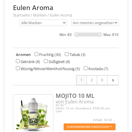
Eulen Aroma
Startseite
/
Marken
/
Eulen Aroma
Min: €
0
Max: €
10
Aromen
Fruchtig
Tabak
(30)
(3)
Getränk
Süßigkeit
(8)
(8)
Würzig/Minze/Menthol/Nussig
Koolada
(5)
(7)
1
2
3
MOJITO 10 ML
von Eulen Aroma
€9,90
*
Inhalt: 10 ml, Grundpreis: €990,00 pro
Liter
Inhalt: 10 ml ...
ZUM WARENKORB HINZUFÜGEN **