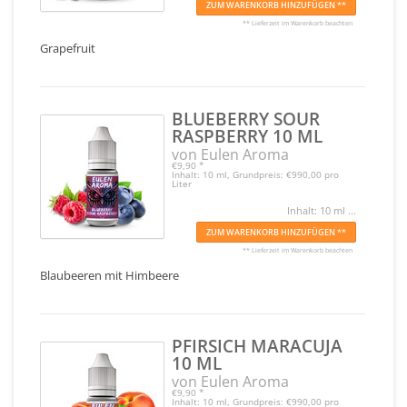
ZUM WARENKORB HINZUFÜGEN **
** Lieferzeit im Warenkorb beachten
Grapefruit
BLUEBERRY SOUR
RASPBERRY 10 ML
von Eulen Aroma
€9,90
*
Inhalt: 10 ml, Grundpreis: €990,00 pro
Liter
Inhalt: 10 ml ...
ZUM WARENKORB HINZUFÜGEN **
** Lieferzeit im Warenkorb beachten
Blaubeeren mit Himbeere
PFIRSICH MARACUJA
10 ML
von Eulen Aroma
€9,90
*
Inhalt: 10 ml, Grundpreis: €990,00 pro