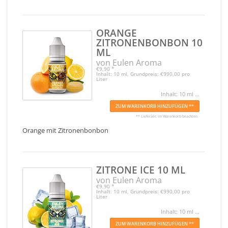
ORANGE
ZITRONENBONBON 10
ML
von Eulen Aroma
€9,90
*
Inhalt: 10 ml, Grundpreis: €990,00 pro
Liter
Inhalt: 10 ml ...
ZUM WARENKORB HINZUFÜGEN **
** Lieferzeit im Warenkorb beachten
Orange mit Zitronenbonbon
ZITRONE ICE 10 ML
von Eulen Aroma
€9,90
*
Inhalt: 10 ml, Grundpreis: €990,00 pro
Liter
Inhalt: 10 ml ...
ZUM WARENKORB HINZUFÜGEN **