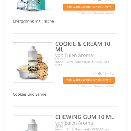
Inhalt: 10 ml ...
ZUM WARENKORB HINZUFÜGEN **
** Lieferzeit im Warenkorb beachten
Energydrink mit Frische
COOKIE & CREAM 10
ML
von Eulen Aroma
€9,90
*
Inhalt: 10 ml, Grundpreis: €990,00 pro
Liter
Inhalt: 10 ml ...
ZUM WARENKORB HINZUFÜGEN **
** Lieferzeit im Warenkorb beachten
Cookies und Sahne
CHEWING GUM 10 ML
von Eulen Aroma
€9,90
*
Inhalt: 10 ml, Grundpreis: €990,00 pro