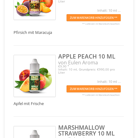
Liter
Inhalt: 10 ml ...
ZUM WARENKORB HINZUFÜGEN **
** Lieferzeit im Warenkorb beachten
Pfirsich mit Maracuja
APPLE PEACH 10 ML
von Eulen Aroma
€9,90
*
Inhalt: 10 ml, Grundpreis: €990,00 pro
Liter
Inhalt: 10 ml ...
ZUM WARENKORB HINZUFÜGEN **
** Lieferzeit im Warenkorb beachten
Apfel mit Frische
MARSHMALLOW
STRAWBERRY 10 ML