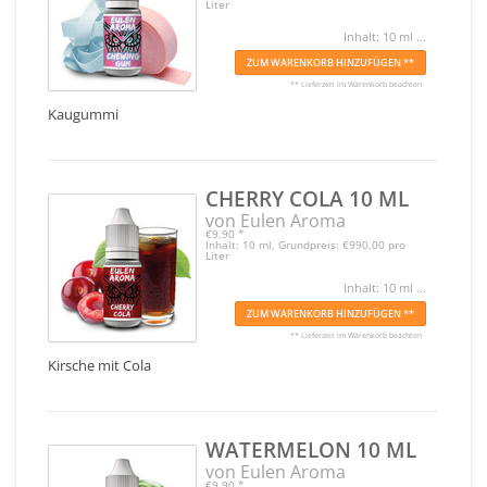
Liter
Inhalt: 10 ml ...
ZUM WARENKORB HINZUFÜGEN **
** Lieferzeit im Warenkorb beachten
Kaugummi
CHERRY COLA 10 ML
von Eulen Aroma
€9,90
*
Inhalt: 10 ml, Grundpreis: €990,00 pro
Liter
Inhalt: 10 ml ...
ZUM WARENKORB HINZUFÜGEN **
** Lieferzeit im Warenkorb beachten
Kirsche mit Cola
WATERMELON 10 ML
von Eulen Aroma
€9,90
*