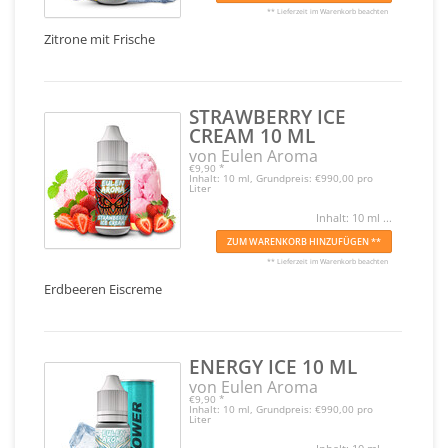
** Lieferzeit im Warenkorb beachten
Zitrone mit Frische
STRAWBERRY ICE
CREAM 10 ML
von Eulen Aroma
€9,90
*
Inhalt: 10 ml, Grundpreis: €990,00 pro
Liter
Inhalt: 10 ml ...
ZUM WARENKORB HINZUFÜGEN **
** Lieferzeit im Warenkorb beachten
Erdbeeren Eiscreme
ENERGY ICE 10 ML
von Eulen Aroma
€9,90
*
Inhalt: 10 ml, Grundpreis: €990,00 pro
Liter