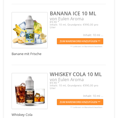
BANANA ICE 10 ML
von Eulen Aroma
€9,90
*
Inhalt: 10 ml, Grundpreis: €990,00 pro
Liter
Inhalt: 10 ml ...
ZUM WARENKORB HINZUFÜGEN **
** Lieferzeit im Warenkorb beachten
Banane mit Frische
WHISKEY COLA 10 ML
von Eulen Aroma
€9,90
*
Inhalt: 10 ml, Grundpreis: €990,00 pro
Liter
Inhalt: 10 ml ...
ZUM WARENKORB HINZUFÜGEN **
** Lieferzeit im Warenkorb beachten
Whiskey Cola