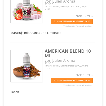
von Eulen Aroma
€9,90
*
Inhalt: 10 ml, Grundpreis: €990,00 pro
Liter
Inhalt: 10 ml ...
ZUM WARENKORB HINZUFÜGEN **
** Lieferzeit im Warenkorb beachten
Maracuja mit Ananas und Limonade
AMERICAN BLEND 10
ML
von Eulen Aroma
€9,90
*
Inhalt: 10 ml, Grundpreis: €990,00 pro
Liter
Inhalt: 10 ml ...
ZUM WARENKORB HINZUFÜGEN **
** Lieferzeit im Warenkorb beachten
Tabak