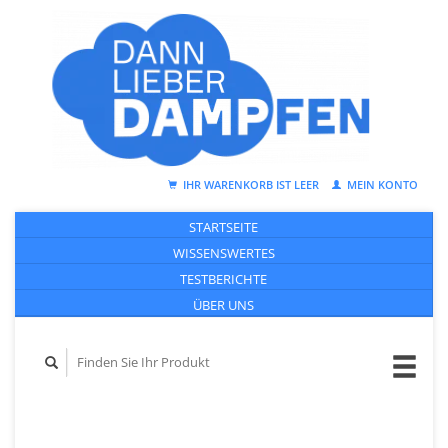
IHR WARENKORB IST LEER
MEIN KONTO
STARTSEITE
WISSENSWERTES
TESTBERICHTE
ÜBER UNS