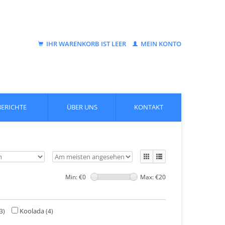
IHR WARENKORB IST LEER
MEIN KONTO
BERICHTE
ÜBER UNS
KONTAKT
Min: €
0
Max: €
20
Koolada
3)
(4)