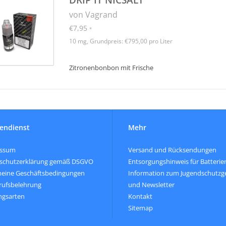
von Vagrand
€7,95
*
10 mg, Grundpreis: €795,00 pro Liter
Zitronenbonbon mit Frische
endienst
Mehr
essum
Versand und Rücksendungen
schutzerklärung gemäß DSGVO
Entsorgungshinweis für Batterie
meine Geschäftsbedingungen
Information zum Jugendschutzg
rufsbelehrung
und Newsletter
ngsarten
Kontakt
Sitemap