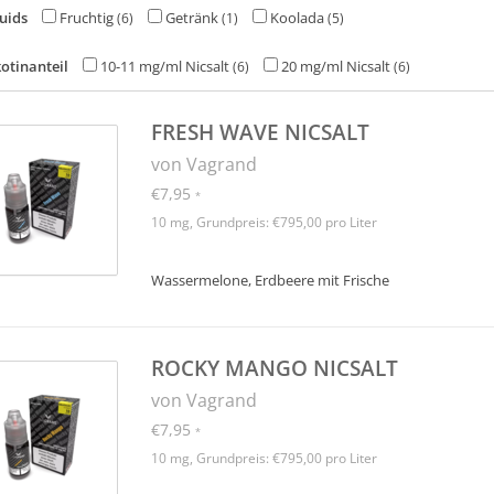
uids
Fruchtig
Getränk
Koolada
(6)
(1)
(5)
otinanteil
10-11 mg/ml Nicsalt
20 mg/ml Nicsalt
(6)
(6)
FRESH WAVE NICSALT
von Vagrand
€7,95
*
10 mg, Grundpreis: €795,00 pro Liter
Wassermelone, Erdbeere mit Frische
ROCKY MANGO NICSALT
von Vagrand
€7,95
*
10 mg, Grundpreis: €795,00 pro Liter