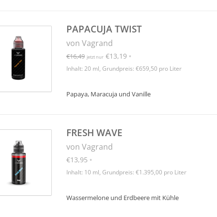
PAPACUJA TWIST
von Vagrand
€13,19
€16,49
jetzt nur
*
Inhalt: 20 ml, Grundpreis: €659,50 pro Liter
Papaya, Maracuja und Vanille
FRESH WAVE
von Vagrand
€13,95
*
Inhalt: 10 ml, Grundpreis: €1.395,00 pro Liter
Wassermelone und Erdbeere mit Kühle