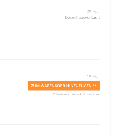
20 mg ...
Derzeit ausverkauft
10 mg ...
ZUM WARENKORB HINZUFÜGEN **
** Lieferzeit im Warenkorb beachten