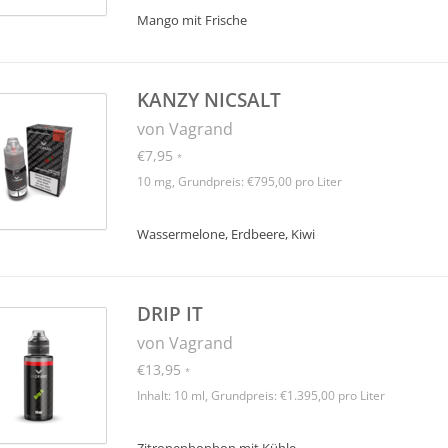
Mango mit Frische
KANZY NICSALT
von Vagrand
€7,95
*
10 mg, Grundpreis: €795,00 pro Liter
Wassermelone, Erdbeere, Kiwi
DRIP IT
von Vagrand
€13,95
*
Inhalt: 10 ml, Grundpreis: €1.395,00 pro Liter