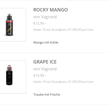
ROCKY MANGO
von Vagrand
€13,95
*
Inhalt: 10 ml, Grundpreis: €1.395,00 pro Liter
Mango mit Kühle
GRAPE ICE
von Vagrand
€13,95
*
Inhalt: 10 ml, Grundpreis: €1.395,00 pro Liter
Traube mit Frische