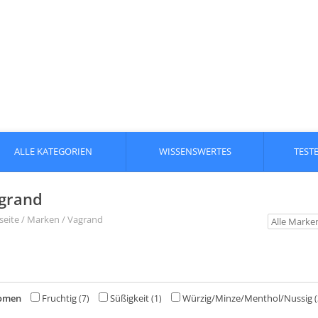
ALLE KATEGORIEN
WISSENSWERTES
TEST
grand
seite
/
Marken
/
Vagrand
omen
Fruchtig
Süßigkeit
Würzig/Minze/Menthol/Nussig
(7)
(1)
(