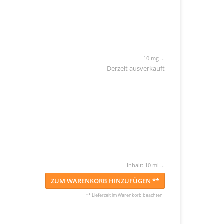
10 mg ...
Derzeit ausverkauft
Inhalt: 10 ml ...
ZUM WARENKORB HINZUFÜGEN **
** Lieferzeit im Warenkorb beachten