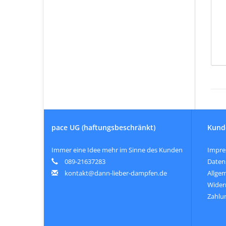
pace UG (haftungsbeschränkt)
Kund
Immer eine Idee mehr im Sinne des Kunden
Impr
089-21637283
Daten
kontakt@dann-lieber-dampfen.de
Allge
Wider
Zahlu