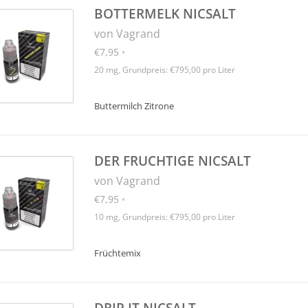
BOTTERMELK NICSALT
von Vagrand
€7,95
*
20 mg, Grundpreis: €795,00 pro Liter
Buttermilch Zitrone
DER FRUCHTIGE NICSALT
von Vagrand
€7,95
*
10 mg, Grundpreis: €795,00 pro Liter
Früchtemix
DRIP IT NICSALT