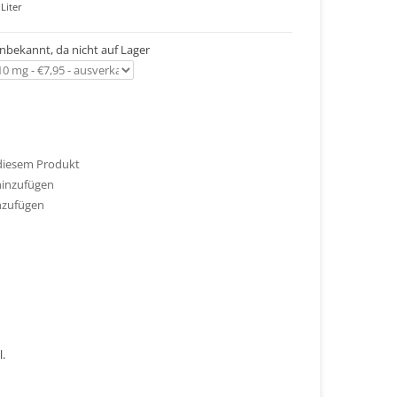
Liter
 unbekannt, da nicht auf Lager
 diesem Produkt
hinzufügen
nzufügen
l.