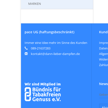
MARKEN
pace UG (haftungsbeschränkt)
Kund
Immer eine Idee mehr im Sinne des Kunden
Impr
089-21637283
Daten
kontakt@dann-lieber-dampfen.de
Allge
Wider
Zahlu
Newsl
Abo