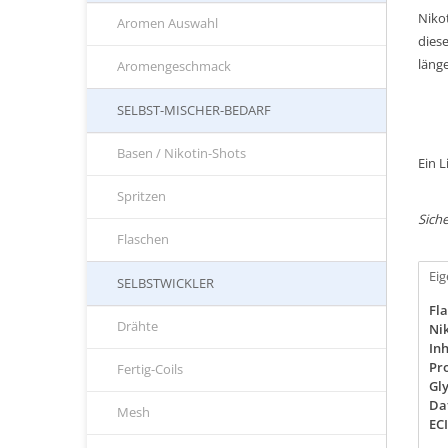
Nikot
Aromen Auswahl
dies
läng
Aromengeschmack
SELBST-MISCHER-BEDARF
Basen / Nikotin-Shots
Ein 
Spritzen
Siche
Flaschen
Ei
SELBSTWICKLER
Fla
Drähte
Nik
Inh
Pro
Fertig-Coils
Gly
Da
Mesh
EC