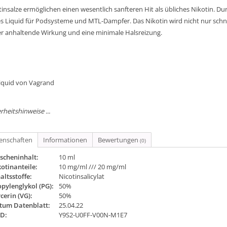
insalze ermöglichen einen wesentlich sanfteren Hit als übliches Nikotin. D
es Liquid für Podsysteme und MTL-Dampfer. Das Nikotin wird nicht nur sch
er anhaltende Wirkung und eine minimale Halsreizung.
Liquid von Vagrand
rheitshinweise ...
genschaften
Informationen
Bewertungen
(0)
scheninhalt:
10 ml
otinanteile:
10 mg/ml /// 20 mg/ml
altsstoffe:
Nicotinsalicylat
pylenglykol (PG):
50%
cerin (VG):
50%
tum Datenblatt:
25.04.22
ID:
Y9S2-U0FF-V00N-M1E7