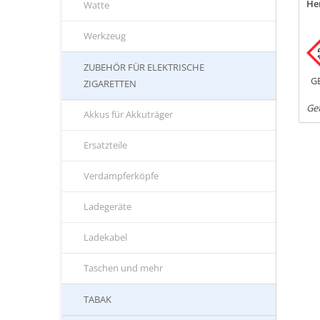
Her
Watte
Werkzeug
ZUBEHÖR FÜR ELEKTRISCHE
G
ZIGARETTEN
Ge
Akkus für Akkuträger
Ersatzteile
Verdampferköpfe
Ladegeräte
Ladekabel
Taschen und mehr
TABAK