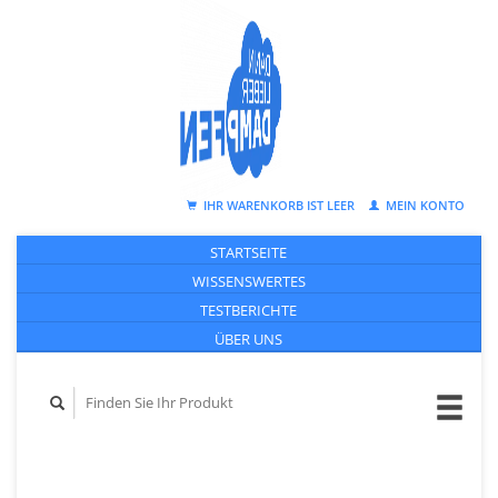
IHR WARENKORB IST LEER
MEIN KONTO
STARTSEITE
WISSENSWERTES
TESTBERICHTE
ÜBER UNS