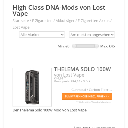
High Class DNA-Mods von Lost
Vape
Startseite
/
E-Zigaretten
/
Akkuträger / E-Zigaretten Akkus
/
Lost Vape
Min: €
0
Max: €
45
THELEMA SOLO 100W
von Lost Vape
€44,95
*
Grundpreis: €44,95 / Stück
Gunmetal / Carbon Fiber ...
ZUM WARENKORB HINZUFÜGEN **
** Lieferzeit im Warenkorb beachten
Der Thelema Solo 100W Mod von Lost Vape
* Inkl. MwSt. +
Versandkosten