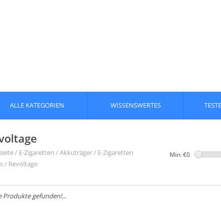
ALLE KATEGORIEN
WISSENSWERTES
TEST
voltage
seite
/
E-Zigaretten
/
Akkuträger / E-Zigaretten
Min: €
0
s
/
Revoltage
e Produkte gefunden!...