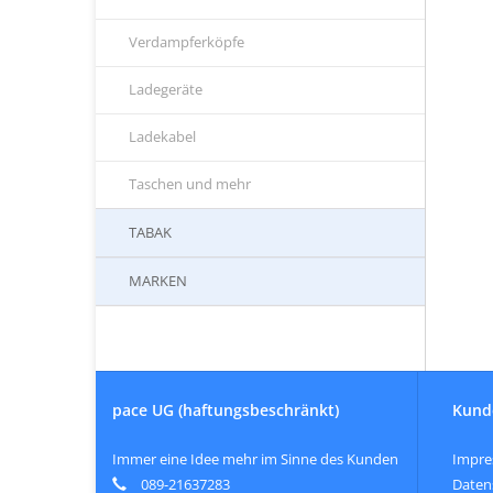
Verdampferköpfe
Ladegeräte
Ladekabel
Taschen und mehr
TABAK
MARKEN
pace UG (haftungsbeschränkt)
Kund
Immer eine Idee mehr im Sinne des Kunden
Impr
089-21637283
Daten