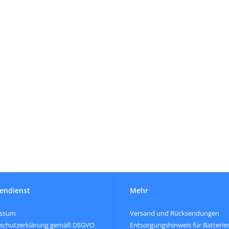
endienst
Mehr
essum
Versand und Rücksendungen
schutzerklärung gemäß DSGVO
Entsorgungshinweis für Batterie