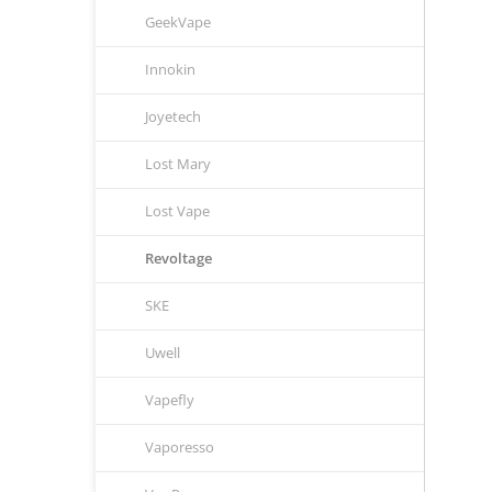
GeekVape
Innokin
Joyetech
Lost Mary
Lost Vape
Revoltage
SKE
Uwell
Vapefly
Vaporesso