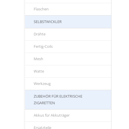
Flaschen
SELBSTWICKLER
Drähte
Fertig-Coils
Mesh
Watte
Werkzeug
ZUBEHÖR FÜR ELEKTRISCHE
ZIGARETTEN
Akkus für Akkuträger
Ersatzteile