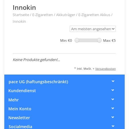
Innokin
Startseite
/
E-Zigaretten
/
Akkuträger / E-Zigaretten Akkus
/
Innokin
Min: €
0
Max: €
5
Keine Produkte gefunden!...
* Inkl. MwSt. +
Versandkosten
pace UG (haftungsbeschränkt)
Kundendienst
Mehr
Mein Konto
Newsletter
Socialmedia