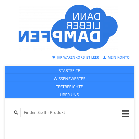
IHR WARENKORB IST LEER
MEIN KONTO
STARTSEITE
WISSENSWERTES
TESTBERICHTE
ÜBER UNS