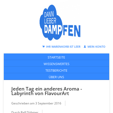
IHR WARENKORB IST LEER
MEIN KONTO
STARTSEITE
WISSENSWERTES
TESTBERICHTE
ÜBER UNS
Jeden Tag ein anderes Aroma -
Labyrinth von FlavourArt
Geschrieben am
3 September 2016
Durch Ralf Döhmer