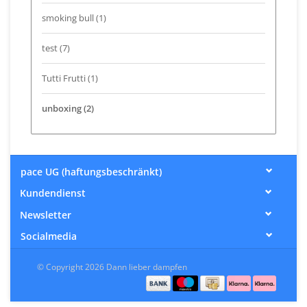
smoking bull
(1)
test
(7)
Tutti Frutti
(1)
unboxing
(2)
pace UG (haftungsbeschränkt)
Kundendienst
Newsletter
Socialmedia
© Copyright 2026 Dann lieber dampfen