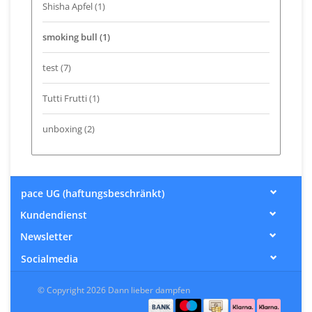
Shisha Apfel
(1)
smoking bull
(1)
test
(7)
Tutti Frutti
(1)
unboxing
(2)
pace UG (haftungsbeschränkt)
Kundendienst
Newsletter
Socialmedia
© Copyright 2026 Dann lieber dampfen