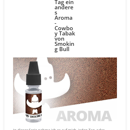
Tag ein
andere
s
Aroma
-
Cowbo
y Tabak
von
Smokin
g Bull
In dieser Serie nehme ich es auf mich, jeden Tag, oder