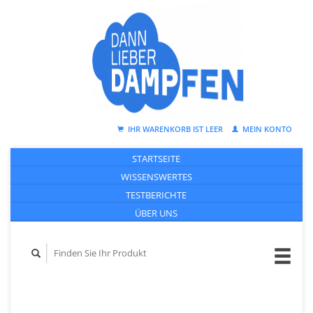
IHR WARENKORB IST LEER
MEIN KONTO
STARTSEITE
WISSENSWERTES
TESTBERICHTE
ÜBER UNS