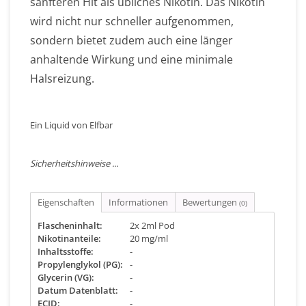
sanfteren Hit als übliches Nikotin. Das Nikotin
wird nicht nur schneller aufgenommen,
sondern bietet zudem auch eine länger
anhaltende Wirkung und eine minimale
Halsreizung.
Ein Liquid von Elfbar
Sicherheitshinweise ...
Eigenschaften
Informationen
Bewertungen
(0)
Flascheninhalt:
2x 2ml Pod
Nikotinanteile:
20 mg/ml
Inhaltsstoffe:
-
Propylenglykol (PG):
-
Glycerin (VG):
-
Datum Datenblatt:
-
ECID:
-