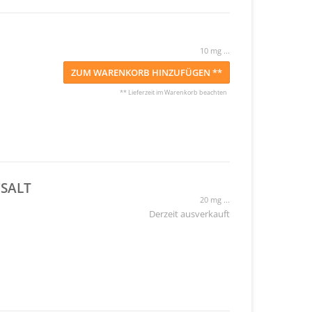
10 mg ...
ZUM WARENKORB HINZUFÜGEN **
** Lieferzeit im Warenkorb beachten
CSALT
20 mg ...
Derzeit ausverkauft