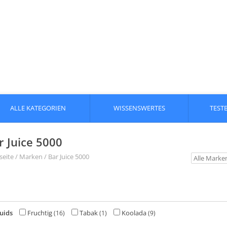
ALLE KATEGORIEN
WISSENSWERTES
TEST
r Juice 5000
seite
/
Marken
/
Bar Juice 5000
uids
Fruchtig
Tabak
Koolada
(16)
(1)
(9)