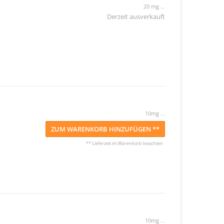
20 mg ...
Derzeit ausverkauft
10mg ...
ZUM WARENKORB HINZUFÜGEN **
** Lieferzeit im Warenkorb beachten
10mg ...