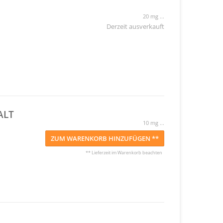
20 mg ...
Derzeit ausverkauft
ALT
10 mg ...
ZUM WARENKORB HINZUFÜGEN **
** Lieferzeit im Warenkorb beachten