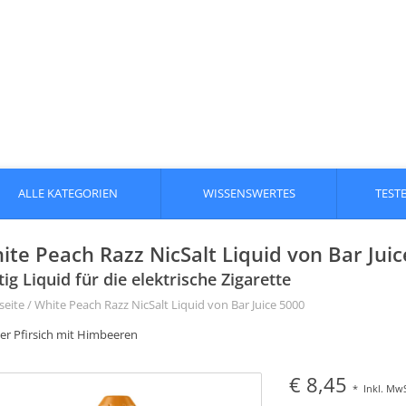
ALLE KATEGORIEN
WISSENSWERTES
TEST
ite Peach Razz NicSalt Liquid von Bar Juic
tig Liquid für die elektrische Zigarette
seite
/
White Peach Razz NicSalt Liquid von Bar Juice 5000
er Pfirsich mit Himbeeren
€ 8,45
*
Inkl. MwS