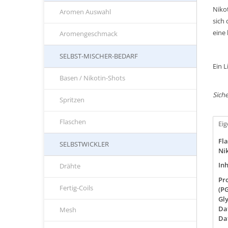
Niko
Aromen Auswahl
sich
eine
Aromengeschmack
SELBST-MISCHER-BEDARF
Ein L
Basen / Nikotin-Shots
Siche
Spritzen
Flaschen
Ei
Fla
SELBSTWICKLER
Nik
Inh
Drähte
Pr
Fertig-Coils
(PG
Gly
Da
Mesh
Da