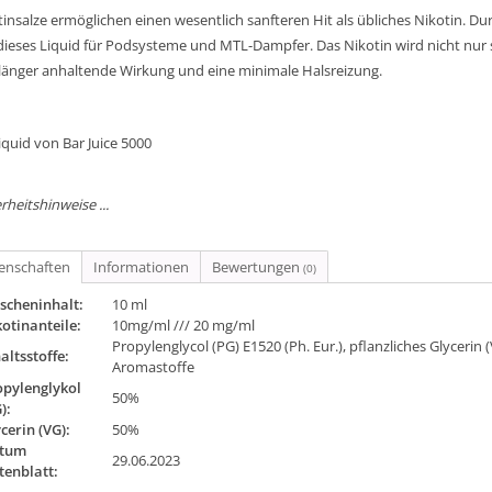
tinsalze ermöglichen einen wesentlich sanfteren Hit als übliches Nikotin. D
 dieses Liquid für Podsysteme und MTL-Dampfer. Das Nikotin wird nicht nu
 länger anhaltende Wirkung und eine minimale Halsreizung.
iquid von Bar Juice 5000
rheitshinweise ...
genschaften
Informationen
Bewertungen
(0)
scheninhalt:
10 ml
otinanteile:
10mg/ml /// 20 mg/ml
Propylenglycol (PG) E1520 (Ph. Eur.), pflanzliches Glycerin
altsstoffe:
Aromastoffe
opylenglykol
50%
):
cerin (VG):
50%
tum
29.06.2023
tenblatt: