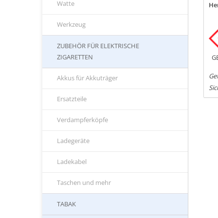
Watte
Her
Werkzeug
ZUBEHÖR FÜR ELEKTRISCHE
ZIGARETTEN
G
Gef
Akkus für Akkuträger
Sic
Ersatzteile
Verdampferköpfe
Ladegeräte
Ladekabel
Taschen und mehr
TABAK