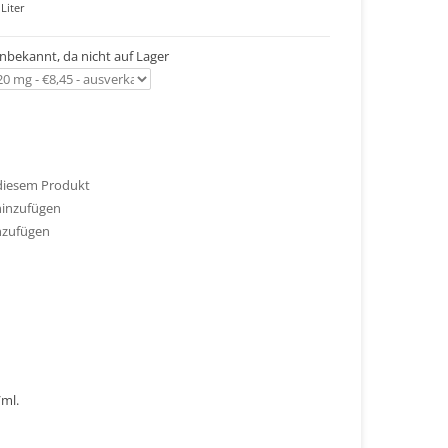
Liter
 unbekannt, da nicht auf Lager
 diesem Produkt
hinzufügen
nzufügen
/ml.