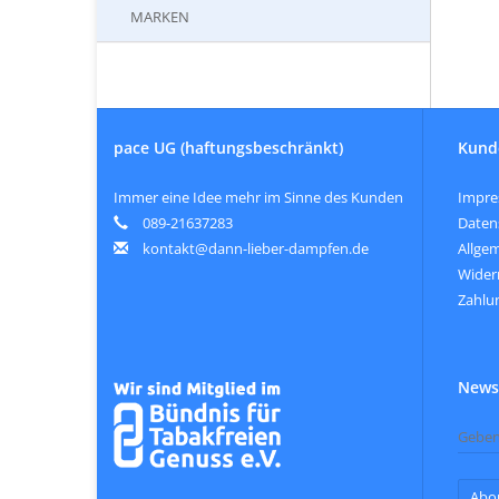
MARKEN
pace UG (haftungsbeschränkt)
Kund
Immer eine Idee mehr im Sinne des Kunden
Impr
089-21637283
Daten
kontakt@dann-lieber-dampfen.de
Allge
Wider
Zahlu
Newsl
Abo