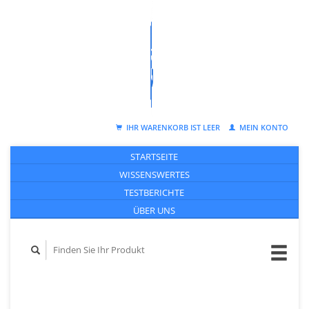
IHR WARENKORB IST LEER
MEIN KONTO
STARTSEITE
WISSENSWERTES
TESTBERICHTE
ÜBER UNS