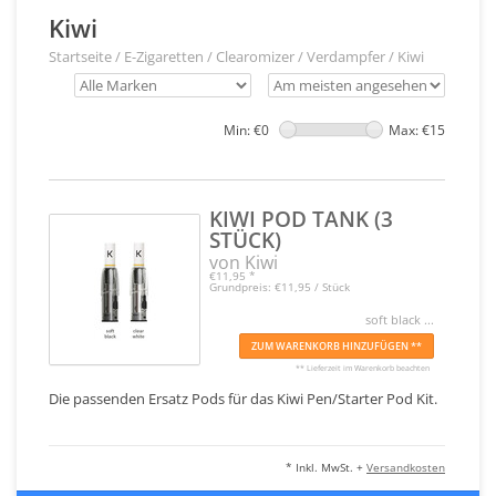
Kiwi
Startseite
/
E-Zigaretten
/
Clearomizer / Verdampfer
/
Kiwi
Min: €
0
Max: €
15
KIWI POD TANK (3
STÜCK)
von Kiwi
€11,95
*
Grundpreis: €11,95 / Stück
soft black ...
ZUM WARENKORB HINZUFÜGEN **
** Lieferzeit im Warenkorb beachten
Die passenden Ersatz Pods für das Kiwi Pen/Starter Pod Kit.
* Inkl. MwSt. +
Versandkosten