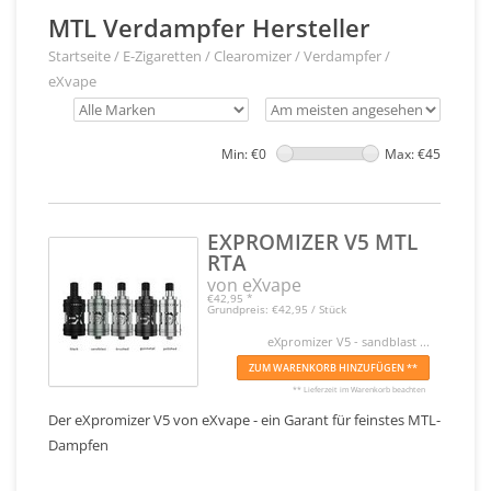
MTL Verdampfer Hersteller
Startseite
/
E-Zigaretten
/
Clearomizer / Verdampfer
/
eXvape
Min: €
0
Max: €
45
EXPROMIZER V5 MTL
RTA
von eXvape
€42,95
*
Grundpreis: €42,95 / Stück
eXpromizer V5 - sandblast ...
ZUM WARENKORB HINZUFÜGEN **
** Lieferzeit im Warenkorb beachten
Der eXpromizer V5 von eXvape - ein Garant für feinstes MTL-
Dampfen