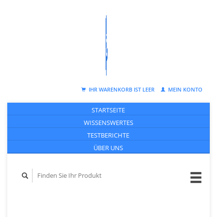
IHR WARENKORB IST LEER
MEIN KONTO
STARTSEITE
WISSENSWERTES
TESTBERICHTE
ÜBER UNS