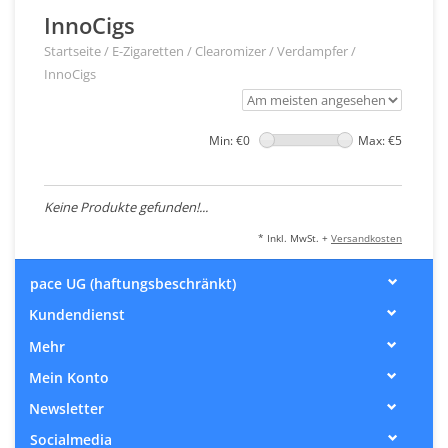
InnoCigs
Startseite
/
E-Zigaretten
/
Clearomizer / Verdampfer
/
InnoCigs
Min: €
0
Max: €
5
Keine Produkte gefunden!...
* Inkl. MwSt. +
Versandkosten
pace UG (haftungsbeschränkt)
Kundendienst
Mehr
Mein Konto
Newsletter
Socialmedia