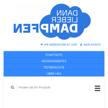
IHR WARENKORB IST LEER
MEIN KONTO
STARTSEITE
WISSENSWERTES
TESTBERICHTE
ÜBER UNS