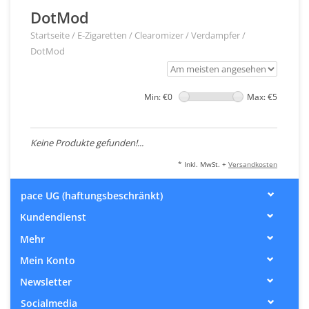
DotMod
Startseite
/
E-Zigaretten
/
Clearomizer / Verdampfer
/
DotMod
Min: €
0
Max: €
5
Keine Produkte gefunden!...
* Inkl. MwSt. +
Versandkosten
pace UG (haftungsbeschränkt)
Kundendienst
Mehr
Mein Konto
Newsletter
Socialmedia