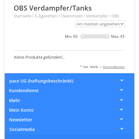
OBS Verdampfer/Tanks
Startseite
/
E-Zigaretten
/
Clearomizer / Verdampfer
/
OBS
Min: €
0
Max: €
5
Keine Produkte gefunden!...
* Inkl. MwSt. +
Versandkosten
pace UG (haftungsbeschränkt)
Kundendienst
Mehr
Mein Konto
Newsletter
Socialmedia