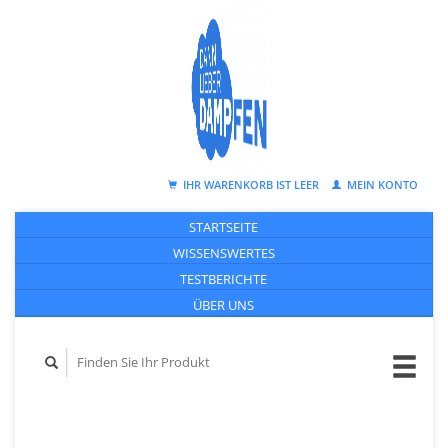
IHR WARENKORB IST LEER
MEIN KONTO
STARTSEITE
WISSENSWERTES
TESTBERICHTE
ÜBER UNS