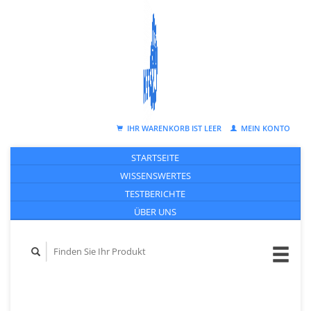
IHR WARENKORB IST LEER
MEIN KONTO
STARTSEITE
WISSENSWERTES
TESTBERICHTE
ÜBER UNS