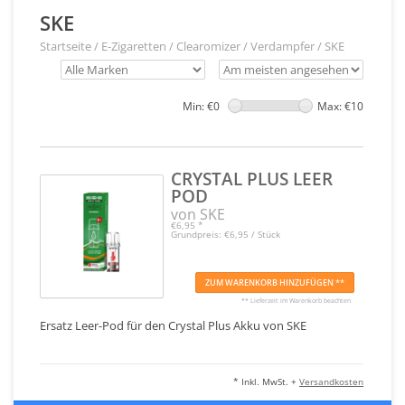
SKE
Startseite
/
E-Zigaretten
/
Clearomizer / Verdampfer
/
SKE
Min: €
0
Max: €
10
CRYSTAL PLUS LEER
POD
von SKE
€6,95
*
Grundpreis: €6,95 / Stück
ZUM WARENKORB HINZUFÜGEN **
** Lieferzeit im Warenkorb beachten
Ersatz Leer-Pod für den Crystal Plus Akku von SKE
* Inkl. MwSt. +
Versandkosten