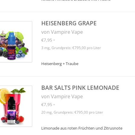
HEISENBERG GRAPE
von Vampire Vape
€7,95
*
3 mg, Grundpreis: €795,00 pro Liter
Heisenberg + Traube
BAR SALTS PINK LEMONADE
von Vampire Vape
€7,95
*
20 mg, Grundpreis: €795,00 pro Liter
Limonade aus roten Früchten und Zitrusnote