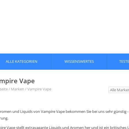
ALLE KATEGORIEN
WISSENSWERTES
TEST
mpire Vape
seite
/
Marken
/
Vampire Vape
Aromen und Liquids von Vampire Vape bekommen Sie bei uns sehr günstig - 
rung.
ire Vape stellt extravagante Liquids und Aromen her und ist ein britische