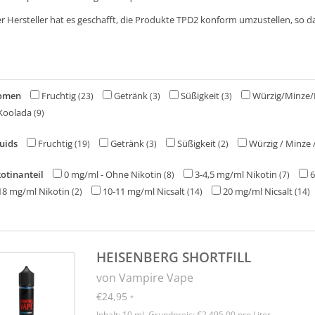
r Hersteller hat es geschafft, die Produkte TPD2 konform umzustellen, so da
omen
Fruchtig
Getränk
Süßigkeit
Würzig/Minze/
(23)
(3)
(3)
Koolada
(9)
uids
Fruchtig
Getränk
Süßigkeit
Würzig / Minze
(19)
(3)
(2)
otinanteil
0 mg/ml - Ohne Nikotin
3-4,5 mg/ml Nikotin
6
(8)
(7)
8 mg/ml Nikotin
10-11 mg/ml Nicsalt
20 mg/ml Nicsalt
(2)
(14)
(14)
HEISENBERG SHORTFILL
von Vampire Vape
€24,95
*
Inhalt: 10 ml, Grundpreis: €2.495,00 pro Liter