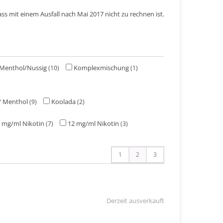
ss mit einem Ausfall nach Mai 2017 nicht zu rechnen ist.
Menthol/Nussig
Komplexmischung
(10)
(1)
 / Menthol
Koolada
(9)
(2)
 mg/ml Nikotin
12 mg/ml Nikotin
(7)
(3)
1
2
3
Derzeit ausverkauft