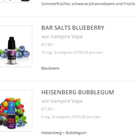
Sommerfrüchte, schwarze Johannisbeere und Frisch
BAR SALTS BLUEBERRY
von Vampire Vape
€7,95
*
10 mg, Grundpreis: €795,00 pro Liter
Blaubeere
HEISENBERG BUBBLEGUM
von Vampire Vape
€7,95
*
0 mg, Grundpreis: €795,00 pro Liter
Heisenberg + Bubblegum