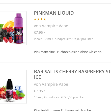
PINKMAN LIQUID
von Vampire Vape
€7,95
*
Inhalt: 10 ml, Grundpreis: €795,00 pro Liter
Pinkman: eine Fruchtexplosion ohne Gleichen.
BAR SALTS CHERRY RASPBERRY 
ICE
von Vampire Vape
€7,95
*
10 mg, Grundpreis: €795,00 pro Liter
Kirsche Himbeere Erdbeere mit Frische