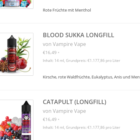
Rote Früchte mit Menthol
BLOOD SUKKA LONGFILL
von Vampire Vape
€16,49
*
Inhalt: 14 ml, Grundpreis: €1.177,86 pro Liter
Kirsche, rote Waldfrüchte, Eukalyptus, Anis und Men
CATAPULT (LONGFILL)
von Vampire Vape
€16,49
*
Inhalt: 14 ml, Grundpreis: €1.177,86 pro Liter