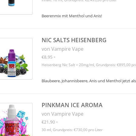
Beerenmix mit Menthol und Anis!
NIC SALTS HEISENBERG
von Vampire Vape
€8,95
*
Heisenberg Nic Salt = 20mg/ml, Grundpreis: €895,00 pro
Blaubeere, Johannisbeere, Anis und Menthol jetzt als
PINKMAN ICE AROMA
von Vampire Vape
€21,90
*
30 ml, Grundpreis: €730,00 pro Liter