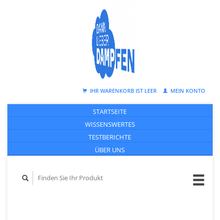
IHR WARENKORB IST LEER
MEIN KONTO
STARTSEITE
WISSENSWERTES
TESTBERICHTE
ÜBER UNS