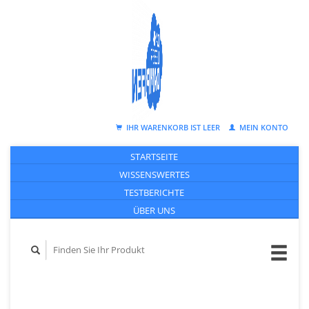
IHR WARENKORB IST LEER
MEIN KONTO
STARTSEITE
WISSENSWERTES
TESTBERICHTE
ÜBER UNS