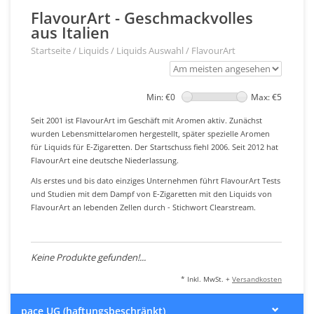
FlavourArt - Geschmackvolles
aus Italien
Startseite
/
Liquids
/
Liquids Auswahl
/
FlavourArt
Min: €
0
Max: €
5
Seit 2001 ist FlavourArt im Geschäft mit Aromen aktiv. Zunächst
wurden Lebensmittelaromen hergestellt, später spezielle Aromen
für Liquids für E-Zigaretten. Der Startschuss fiehl 2006. Seit 2012 hat
FlavourArt eine deutsche Niederlassung.
Als erstes und bis dato einziges Unternehmen führt FlavourArt Tests
und Studien mit dem Dampf von E-Zigaretten mit den Liquids von
FlavourArt an lebenden Zellen durch - Stichwort Clearstream.
Keine Produkte gefunden!...
* Inkl. MwSt. +
Versandkosten
pace UG (haftungsbeschränkt)