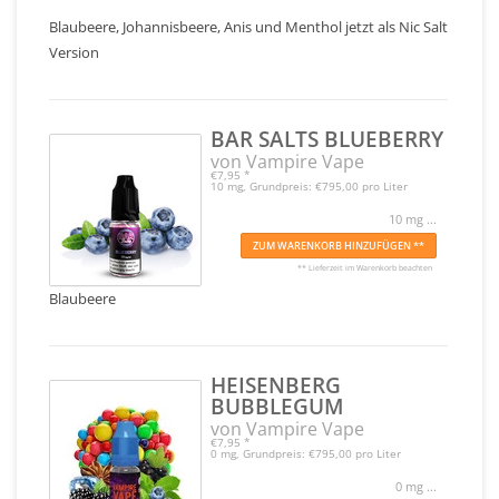
Blaubeere, Johannisbeere, Anis und Menthol jetzt als Nic Salt
Version
BAR SALTS BLUEBERRY
von Vampire Vape
€7,95
*
10 mg, Grundpreis: €795,00 pro Liter
10 mg ...
ZUM WARENKORB HINZUFÜGEN **
** Lieferzeit im Warenkorb beachten
Blaubeere
HEISENBERG
BUBBLEGUM
von Vampire Vape
€7,95
*
0 mg, Grundpreis: €795,00 pro Liter
0 mg ...