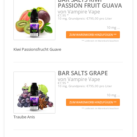
PASSION FRUIT GUAVA
von Vampire Vape
€7,95
*
10 mg, Grundpreis: €795,00 pro Liter
10 mg ...
ZUM WARENKORB HINZUFÜGEN **
** Lieferzeit im Warenkorb beachten
Kiwi Passionsfrucht Guave
BAR SALTS GRAPE
von Vampire Vape
€7,95
*
10 mg, Grundpreis: €795,00 pro Liter
10 mg ...
ZUM WARENKORB HINZUFÜGEN **
** Lieferzeit im Warenkorb beachten
Traube Anis