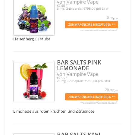
von Vampire Vape
€7,95
*
3 mg, Grundpreis: €795,00 pro Liter
3 mg ...
ZUM WARENKORB HINZUFÜGEN **
** Lieferzeit im Warenkorb beachten
Heisenberg + Traube
BAR SALTS PINK
LEMONADE
von Vampire Vape
€7,95
*
20 mg, Grundpreis: €795,00 pro Liter
20 mg ...
ZUM WARENKORB HINZUFÜGEN **
** Lieferzeit im Warenkorb beachten
Limonade aus roten Früchten und Zitrusnote
BAR SALTS KIWI