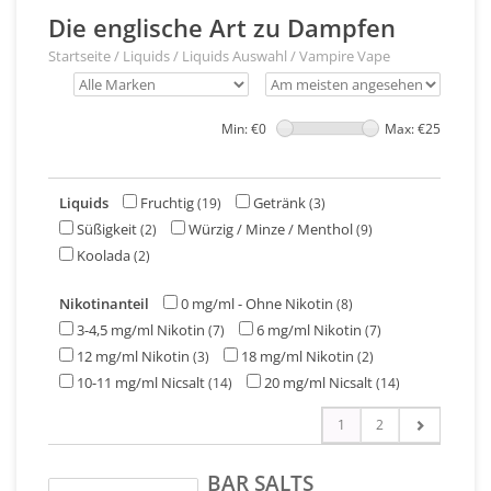
Die englische Art zu Dampfen
Startseite
/
Liquids
/
Liquids Auswahl
/
Vampire Vape
Min: €
0
Max: €
25
Liquids
Fruchtig
Getränk
(19)
(3)
Süßigkeit
Würzig / Minze / Menthol
(2)
(9)
Koolada
(2)
Nikotinanteil
0 mg/ml - Ohne Nikotin
(8)
3-4,5 mg/ml Nikotin
6 mg/ml Nikotin
(7)
(7)
12 mg/ml Nikotin
18 mg/ml Nikotin
(3)
(2)
10-11 mg/ml Nicsalt
20 mg/ml Nicsalt
(14)
(14)
1
2
BAR SALTS