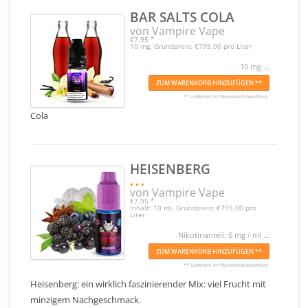
BAR SALTS COLA
von Vampire Vape
€7,95
*
10 mg, Grundpreis: €795,00 pro Liter
10 mg ...
ZUM WARENKORB HINZUFÜGEN **
** Lieferzeit im Warenkorb beachten
Cola
HEISENBERG
von Vampire Vape
€7,95
*
Inhalt: 10 ml, Grundpreis: €795,00 pro
Liter
Nikotinanteil: 6 mg / ml ...
ZUM WARENKORB HINZUFÜGEN **
** Lieferzeit im Warenkorb beachten
Heisenberg: ein wirklich faszinierender Mix: viel Frucht mit
minzigem Nachgeschmack.