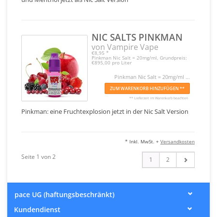
NIC SALTS PINKMAN
von Vampire Vape
€8,95
*
Pinkman Nic Salt = 20mg/ml, Grundpreis:
€895,00 pro Liter
Pinkman Nic Salt = 20mg/ml ...
ZUM WARENKORB HINZUFÜGEN **
** Lieferzeit im Warenkorb beachten
Pinkman: eine Fruchtexplosion jetzt in der Nic Salt Version
* Inkl. MwSt. +
Versandkosten
Seite 1 von 2
1
2
pace UG (haftungsbeschränkt)
Kundendienst