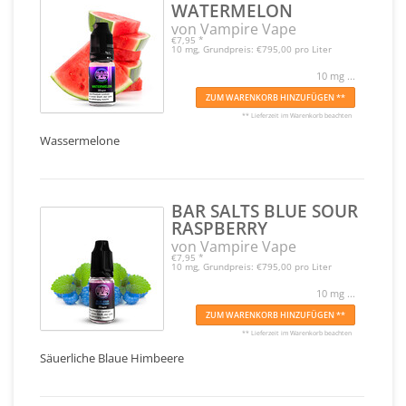
WATERMELON
von Vampire Vape
€7,95
*
10 mg, Grundpreis: €795,00 pro Liter
10 mg ...
ZUM WARENKORB HINZUFÜGEN **
** Lieferzeit im Warenkorb beachten
Wassermelone
BAR SALTS BLUE SOUR
RASPBERRY
von Vampire Vape
€7,95
*
10 mg, Grundpreis: €795,00 pro Liter
10 mg ...
ZUM WARENKORB HINZUFÜGEN **
** Lieferzeit im Warenkorb beachten
Säuerliche Blaue Himbeere