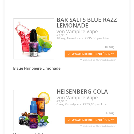
BAR SALTS BLUE RAZZ
LEMONADE
von Vampire Vape
€7,95
*
10 mg, Grundpreis: €795,00 pro Liter
10 mg ...
ZUM WARENKORB HINZUFÜGEN **
** Lieferzeit im Warenkorb beachten
Blaue Himbeere Limonade
HEISENBERG COLA
von Vampire Vape
€7,95
*
6 mg, Grundpreis: €795,00 pro Liter
6 mg ...
ZUM WARENKORB HINZUFÜGEN **
** Lieferzeit im Warenkorb beachten