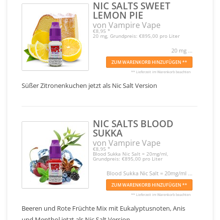
NIC SALTS SWEET
LEMON PIE
von Vampire Vape
€8,95
*
20 mg, Grundpreis: €895,00 pro Liter
20 mg ...
ZUM WARENKORB HINZUFÜGEN **
** Lieferzeit im Warenkorb beachten
Süßer Zitronenkuchen jetzt als Nic Salt Version
NIC SALTS BLOOD
SUKKA
von Vampire Vape
€8,95
*
Blood Sukka Nic Salt = 20mg/ml,
Grundpreis: €895,00 pro Liter
Blood Sukka Nic Salt = 20mg/ml ...
ZUM WARENKORB HINZUFÜGEN **
** Lieferzeit im Warenkorb beachten
Beeren und Rote Früchte Mix mit Eukalyptusnoten, Anis
und Menthol jetzt als Nic Salt Version