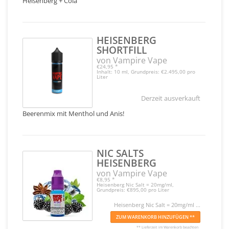
Heisenberg + Cola
HEISENBERG
SHORTFILL
von Vampire Vape
€24,95
*
Inhalt: 10 ml, Grundpreis: €2.495,00 pro
Liter
Derzeit ausverkauft
Beerenmix mit Menthol und Anis!
NIC SALTS
HEISENBERG
von Vampire Vape
€8,95
*
Heisenberg Nic Salt = 20mg/ml,
Grundpreis: €895,00 pro Liter
Heisenberg Nic Salt = 20mg/ml ...
ZUM WARENKORB HINZUFÜGEN **
** Lieferzeit im Warenkorb beachten