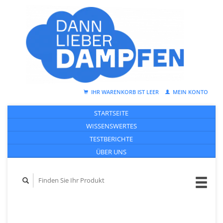
IHR WARENKORB IST LEER
MEIN KONTO
STARTSEITE
WISSENSWERTES
TESTBERICHTE
ÜBER UNS