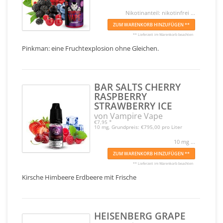
Nikotinanteil: nikotinfrei ...
ZUM WARENKORB HINZUFÜGEN **
** Lieferzeit im Warenkorb beachten
Pinkman: eine Fruchtexplosion ohne Gleichen.
BAR SALTS CHERRY
RASPBERRY
STRAWBERRY ICE
von Vampire Vape
€7,95
*
10 mg, Grundpreis: €795,00 pro Liter
10 mg ...
ZUM WARENKORB HINZUFÜGEN **
** Lieferzeit im Warenkorb beachten
Kirsche Himbeere Erdbeere mit Frische
HEISENBERG GRAPE