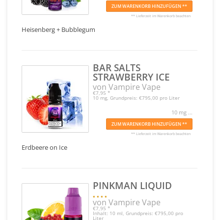
ZUM WARENKORB HINZUFÜGEN **
** Lieferzeit im Warenkorb beachten
Heisenberg + Bubblegum
BAR SALTS
STRAWBERRY ICE
von Vampire Vape
€7,95
*
10 mg, Grundpreis: €795,00 pro Liter
10 mg ...
ZUM WARENKORB HINZUFÜGEN **
** Lieferzeit im Warenkorb beachten
Erdbeere on Ice
PINKMAN LIQUID
von Vampire Vape
€7,95
*
Inhalt: 10 ml, Grundpreis: €795,00 pro
Liter