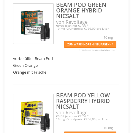
BEAM POD GREEN
ORANGE HYBRID
NICSALT
von Revoltage
€9,95
jetzt nur
€7,96
*
10 mg, Grundpreis: €796,00 pro Liter
10 mg ...
ZUM WARENKORB HINZUFÜGEN **
** Lieferzeit im Warenkorb beachten
vorbefüllter Beam Pod
Green Orange
Orange mit Frische
BEAM POD YELLOW
RASPBERRY HYBRID
NICSALT
von Revoltage
€9,95
jetzt nur
€7,96
*
10 mg, Grundpreis: €796,00 pro Liter
10 mg ...