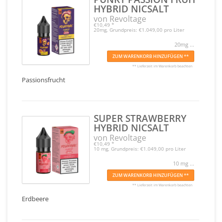
HYBRID NICSALT
von Revoltage
€10,49
*
20mg, Grundpreis: €1.049,00 pro Liter
20mg ...
ZUM WARENKORB HINZUFÜGEN **
** Lieferzeit im Warenkorb beachten
Passionsfrucht
SUPER STRAWBERRY
HYBRID NICSALT
von Revoltage
€10,49
*
10 mg, Grundpreis: €1.049,00 pro Liter
10 mg ...
ZUM WARENKORB HINZUFÜGEN **
** Lieferzeit im Warenkorb beachten
Erdbeere