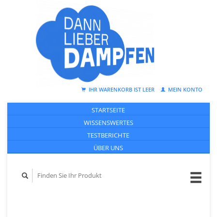
IHR WARENKORB IST LEER
MEIN KONTO
STARTSEITE
WISSENSWERTES
TESTBERICHTE
ÜBER UNS