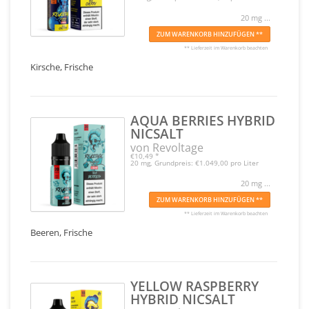
20 mg ...
ZUM WARENKORB HINZUFÜGEN **
** Lieferzeit im Warenkorb beachten
Kirsche, Frische
AQUA BERRIES HYBRID
NICSALT
von Revoltage
€10,49
*
20 mg, Grundpreis: €1.049,00 pro Liter
20 mg ...
ZUM WARENKORB HINZUFÜGEN **
** Lieferzeit im Warenkorb beachten
Beeren, Frische
YELLOW RASPBERRY
HYBRID NICSALT