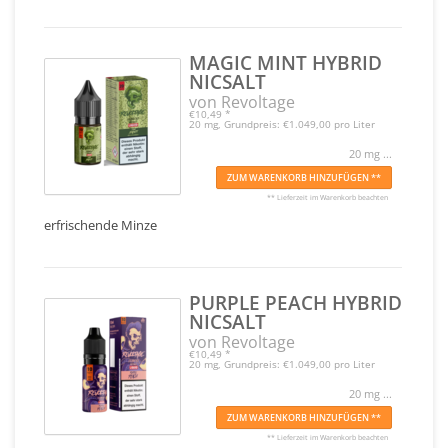
MAGIC MINT HYBRID
NICSALT
von Revoltage
€10,49
*
20 mg, Grundpreis: €1.049,00 pro Liter
20 mg ...
ZUM WARENKORB HINZUFÜGEN **
** Lieferzeit im Warenkorb beachten
erfrischende Minze
PURPLE PEACH HYBRID
NICSALT
von Revoltage
€10,49
*
20 mg, Grundpreis: €1.049,00 pro Liter
20 mg ...
ZUM WARENKORB HINZUFÜGEN **
** Lieferzeit im Warenkorb beachten