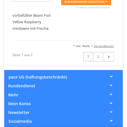
ZUM WARENKORB HINZUFÜGEN **
** Lieferzeit im Warenkorb beachten
vorbefüllter Beam Pod
Yellow Raspberry
Himbeere mit Frische
* Inkl. MwSt. +
Versandkosten
Seite 1 von 2
1
2
pace UG (haftungsbeschränkt)
Kundendienst
Mehr
Mein Konto
Newsletter
Socialmedia