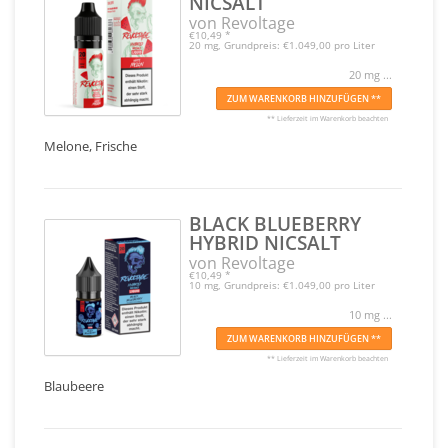
NICSALT
von Revoltage
€10,49
*
20 mg, Grundpreis: €1.049,00 pro Liter
20 mg ...
ZUM WARENKORB HINZUFÜGEN **
** Lieferzeit im Warenkorb beachten
Melone, Frische
BLACK BLUEBERRY
HYBRID NICSALT
von Revoltage
€10,49
*
10 mg, Grundpreis: €1.049,00 pro Liter
10 mg ...
ZUM WARENKORB HINZUFÜGEN **
** Lieferzeit im Warenkorb beachten
Blaubeere