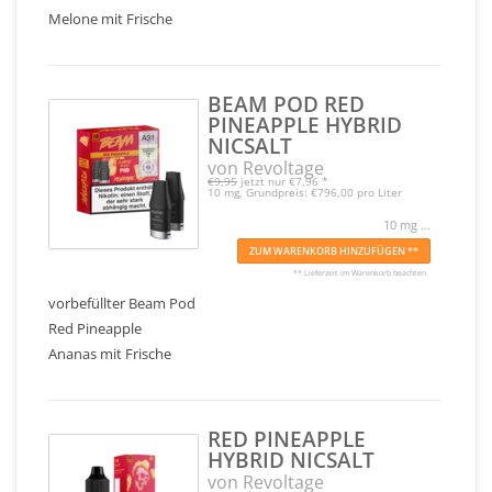
Melone mit Frische
BEAM POD RED
PINEAPPLE HYBRID
NICSALT
von Revoltage
€9,95
jetzt nur
€7,96
*
10 mg, Grundpreis: €796,00 pro Liter
10 mg ...
ZUM WARENKORB HINZUFÜGEN **
** Lieferzeit im Warenkorb beachten
vorbefüllter Beam Pod
Red Pineapple
Ananas mit Frische
RED PINEAPPLE
HYBRID NICSALT
von Revoltage