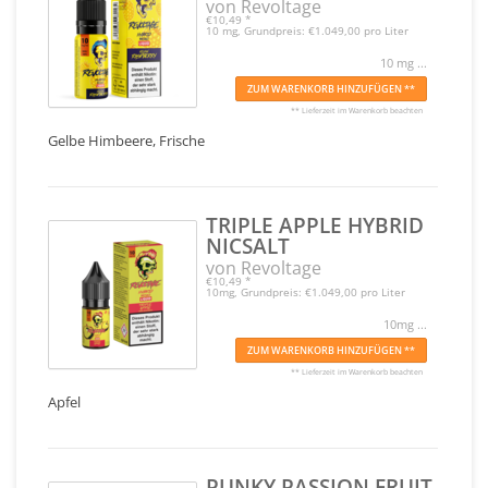
von Revoltage
€10,49
*
10 mg, Grundpreis: €1.049,00 pro Liter
10 mg ...
ZUM WARENKORB HINZUFÜGEN **
** Lieferzeit im Warenkorb beachten
Gelbe Himbeere, Frische
TRIPLE APPLE HYBRID
NICSALT
von Revoltage
€10,49
*
10mg, Grundpreis: €1.049,00 pro Liter
10mg ...
ZUM WARENKORB HINZUFÜGEN **
** Lieferzeit im Warenkorb beachten
Apfel
PUNKY PASSION FRUIT