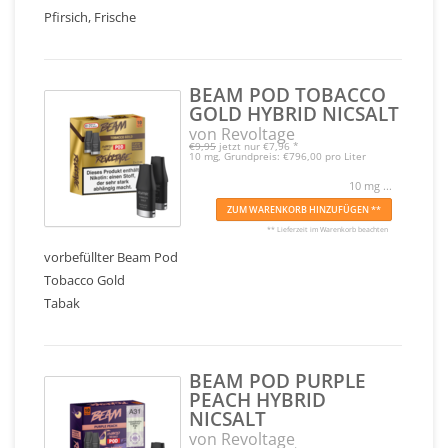
Pfirsich, Frische
BEAM POD TOBACCO
GOLD HYBRID NICSALT
von Revoltage
€9,95
jetzt nur
€7,96
*
10 mg, Grundpreis: €796,00 pro Liter
10 mg ...
ZUM WARENKORB HINZUFÜGEN **
** Lieferzeit im Warenkorb beachten
vorbefüllter Beam Pod
Tobacco Gold
Tabak
BEAM POD PURPLE
PEACH HYBRID
NICSALT
von Revoltage