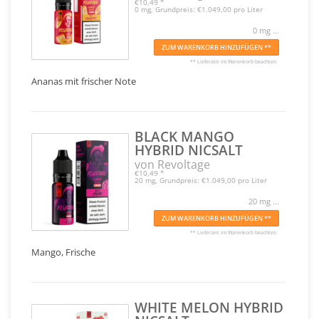
€10,49
*
0 mg, Grundpreis: €1.049,00 pro Liter
0 mg ...
ZUM WARENKORB HINZUFÜGEN **
** Lieferzeit im Warenkorb beachten
Ananas mit frischer Note
BLACK MANGO
HYBRID NICSALT
von Revoltage
€10,49
*
20 mg, Grundpreis: €1.049,00 pro Liter
20 mg ...
ZUM WARENKORB HINZUFÜGEN **
** Lieferzeit im Warenkorb beachten
Mango, Frische
WHITE MELON HYBRID