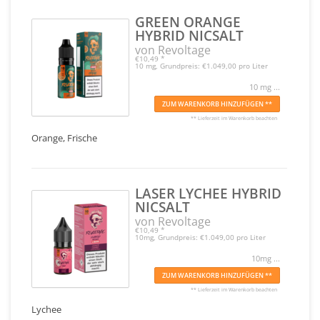
GREEN ORANGE
HYBRID NICSALT
von Revoltage
€10,49
*
10 mg, Grundpreis: €1.049,00 pro Liter
10 mg ...
ZUM WARENKORB HINZUFÜGEN **
** Lieferzeit im Warenkorb beachten
Orange, Frische
LASER LYCHEE HYBRID
NICSALT
von Revoltage
€10,49
*
10mg, Grundpreis: €1.049,00 pro Liter
10mg ...
ZUM WARENKORB HINZUFÜGEN **
** Lieferzeit im Warenkorb beachten
Lychee