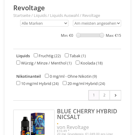
Revoltage
Startseite
/
Liquids
/
Liquids Auswahl
/
Revoltage
Min: €
0
Max: €
15
Liquids
Fruchtig
Tabak
(22)
(1)
Würzig / Minze / Menthol
Koolada
(1)
(18)
Nikotinanteil
0 mg/ml - Ohne Nikotin
(9)
10 mg/ml Hybrid
20 mg/ml Hybrid
(24)
(24)
1
2
BLUE CHERRY HYBRID
NICSALT
von Revoltage
€10,49
*
20 mg, Grundpreis: €1.049,00 pro Liter