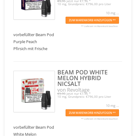
€9,95
jetzt nur
€7,96
*
10 mg, Grundpreis: €796,00 pro Liter
10 mg ...
ZUM WARENKORB HINZUFÜGEN **
** Lieferzeit im Warenkorb beachten
vorbefüllter Beam Pod
Purple Peach
Pfirsich mit Frische
BEAM POD WHITE
MELON HYBRID
NICSALT
von Revoltage
€9,95
jetzt nur
€7,96
*
10 mg, Grundpreis: €796,00 pro Liter
10 mg ...
ZUM WARENKORB HINZUFÜGEN **
** Lieferzeit im Warenkorb beachten
vorbefüllter Beam Pod
White Melon