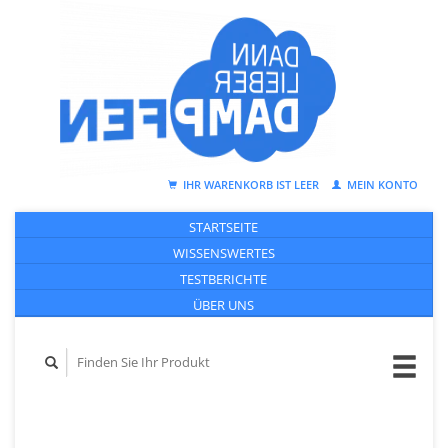
IHR WARENKORB IST LEER
MEIN KONTO
STARTSEITE
WISSENSWERTES
TESTBERICHTE
ÜBER UNS