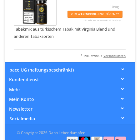
10mg ...
ZUM WARENKORB HINZUFÜGEN **
** Lieferzeit im Warenkorb beachten
Tabakmix aus türkischem Tabak mit Virginia Blend und
anderen Tabaksorten
* Inkl. MwSt. +
Versandkosten
pace UG (haftungsbeschränkt)
Kundendienst
Mehr
Mein Konto
Newsletter
Socialmedia
© Copyright 2026 Dann lieber dampfen