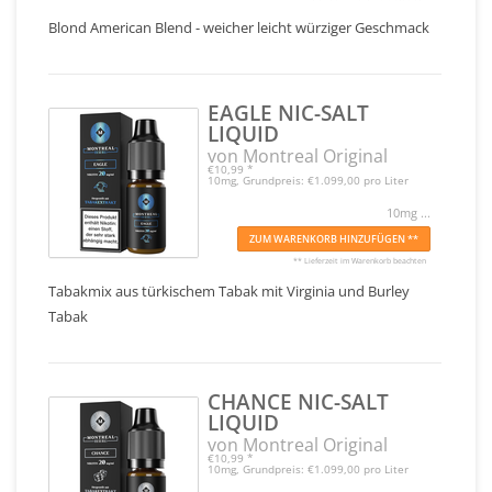
Blond American Blend - weicher leicht würziger Geschmack
EAGLE NIC-SALT
LIQUID
von Montreal Original
€10,99
*
10mg, Grundpreis: €1.099,00 pro Liter
10mg ...
ZUM WARENKORB HINZUFÜGEN **
** Lieferzeit im Warenkorb beachten
Tabakmix aus türkischem Tabak mit Virginia und Burley
Tabak
CHANCE NIC-SALT
LIQUID
von Montreal Original
€10,99
*
10mg, Grundpreis: €1.099,00 pro Liter