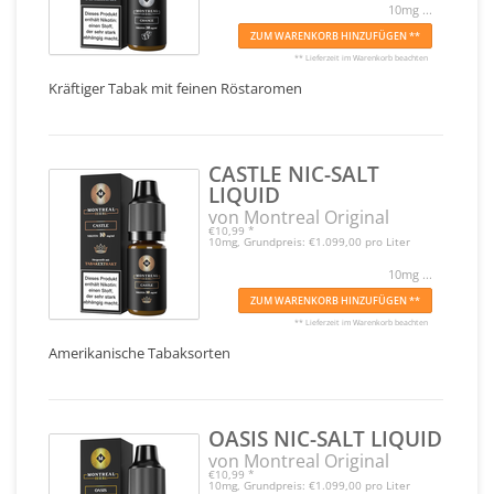
10mg ...
ZUM WARENKORB HINZUFÜGEN **
** Lieferzeit im Warenkorb beachten
Kräftiger Tabak mit feinen Röstaromen
CASTLE NIC-SALT
LIQUID
von Montreal Original
€10,99
*
10mg, Grundpreis: €1.099,00 pro Liter
10mg ...
ZUM WARENKORB HINZUFÜGEN **
** Lieferzeit im Warenkorb beachten
Amerikanische Tabaksorten
OASIS NIC-SALT LIQUID
von Montreal Original
€10,99
*
10mg, Grundpreis: €1.099,00 pro Liter