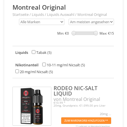
Montreal Original
Startseite
/
Liquids
/
Liquids Auswahl
/
Montreal Original
Min: €
0
Max: €
15
Liquids
Tabak
(5)
Nikotinanteil
10-11 mg/ml Nicsalt
(5)
20 mg/ml Nicsalt
(5)
RODEO NIC-SALT
LIQUID
von Montreal Original
€10,99
*
20mg, Grundpreis: €1.099,00 pro Liter
20mg ...
ZUM WARENKORB HINZUFÜGEN **
** Lieferzeit im Warenkorb beachten