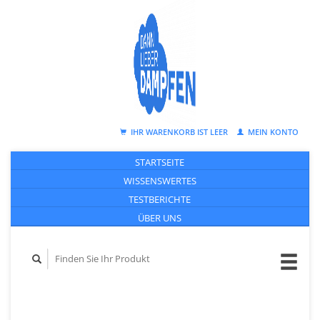
IHR WARENKORB IST LEER
MEIN KONTO
STARTSEITE
WISSENSWERTES
TESTBERICHTE
ÜBER UNS