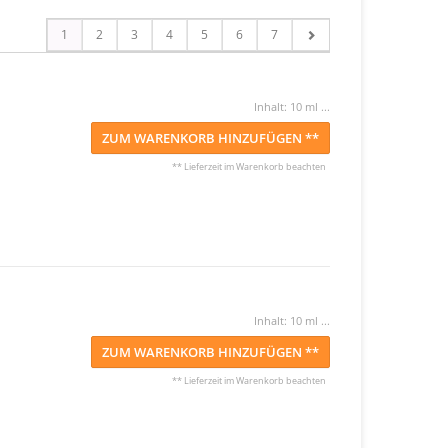
1
2
3
4
5
6
7
Inhalt: 10 ml ...
ZUM WARENKORB HINZUFÜGEN **
** Lieferzeit im Warenkorb beachten
Inhalt: 10 ml ...
ZUM WARENKORB HINZUFÜGEN **
** Lieferzeit im Warenkorb beachten