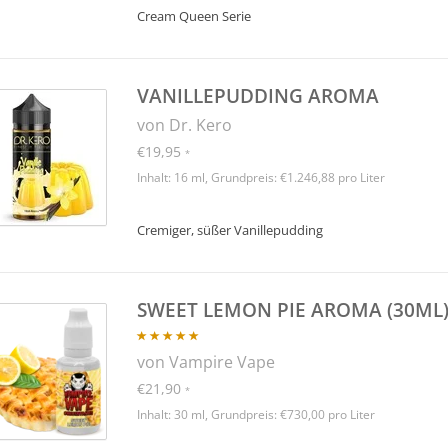
Cream Queen Serie
VANILLEPUDDING AROMA
von Dr. Kero
€19,95
*
Inhalt: 16 ml, Grundpreis: €1.246,88 pro Liter
Cremiger, süßer Vanillepudding
SWEET LEMON PIE AROMA (30ML
von Vampire Vape
€21,90
*
Inhalt: 30 ml, Grundpreis: €730,00 pro Liter