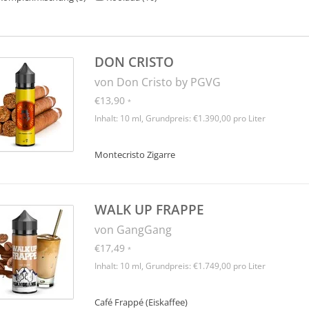
DON CRISTO
von Don Cristo by PGVG
€13,90
*
Inhalt: 10 ml, Grundpreis: €1.390,00 pro Liter
Montecristo Zigarre
WALK UP FRAPPE
von GangGang
€17,49
*
Inhalt: 10 ml, Grundpreis: €1.749,00 pro Liter
Café Frappé (Eiskaffee)