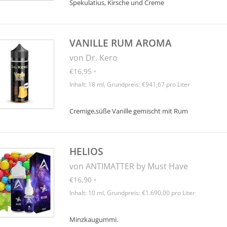
Spekulatius, Kirsche und Creme
VANILLE RUM AROMA
von Dr. Kero
€16,95
*
Inhalt: 18 ml, Grundpreis: €941,67 pro Liter
Cremige,süße Vanille gemischt mit Rum
HELIOS
von ANTIMATTER by Must Have
€16,90
*
Inhalt: 10 ml, Grundpreis: €1.690,00 pro Liter
Minzkaugummi.