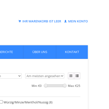
IHR WARENKORB IST LEER
MEIN KONTO
BERICHTE
ÜBER UNS
KONTAKT
Min: €
0
Max: €
25
Würzig/Minze/Menthol/Nussig
(8)