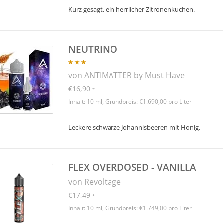
Kurz gesagt, ein herrlicher Zitronenkuchen.
NEUTRINO
von ANTIMATTER by Must Have
€16,90
*
Inhalt: 10 ml, Grundpreis: €1.690,00 pro Liter
Leckere schwarze Johannisbeeren mit Honig.
FLEX OVERDOSED - VANILLA
von Revoltage
€17,49
*
Inhalt: 10 ml, Grundpreis: €1.749,00 pro Liter