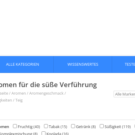
ALLE KATEGORIEN
WISSENSWERTES
TEST
omen für die süße Verführung
seite
/
Aromen
/
Aromengeschmack
/
keiten / Teig
omen
Fruchtig
Tabak
Getränk
Süßigkeit
(40)
(15)
(8)
(119)
Komplexmischung
Koolada
(8)
(16)