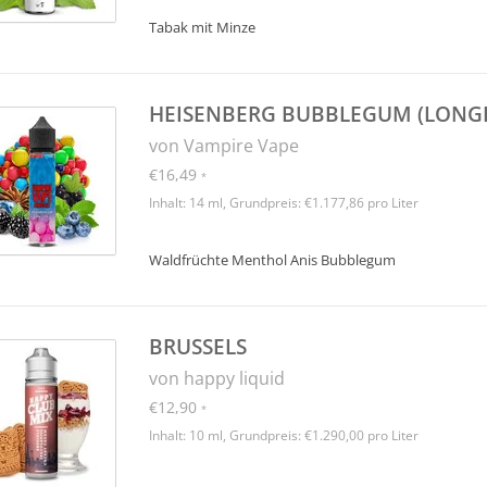
Tabak mit Minze
HEISENBERG BUBBLEGUM (LONGF
von Vampire Vape
€16,49
*
Inhalt: 14 ml, Grundpreis: €1.177,86 pro Liter
Waldfrüchte Menthol Anis Bubblegum
BRUSSELS
von happy liquid
€12,90
*
Inhalt: 10 ml, Grundpreis: €1.290,00 pro Liter