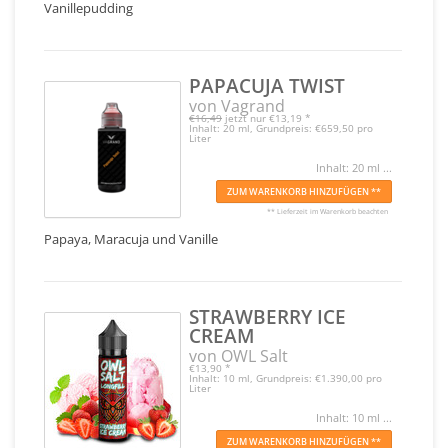
Vanillepudding
PAPACUJA TWIST
von Vagrand
€16,49
jetzt nur
€13,19
*
Inhalt: 20 ml, Grundpreis: €659,50 pro
Liter
Inhalt: 20 ml ...
ZUM WARENKORB HINZUFÜGEN **
** Lieferzeit im Warenkorb beachten
Papaya, Maracuja und Vanille
STRAWBERRY ICE
CREAM
von OWL Salt
€13,90
*
Inhalt: 10 ml, Grundpreis: €1.390,00 pro
Liter
Inhalt: 10 ml ...
ZUM WARENKORB HINZUFÜGEN **