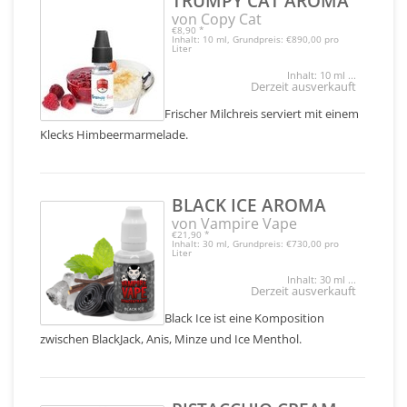
TRUMPY CAT AROMA
von Copy Cat
€8,90
*
Inhalt: 10 ml, Grundpreis: €890,00 pro
Liter
Inhalt: 10 ml ...
Derzeit ausverkauft
Frischer Milchreis serviert mit einem
Klecks Himbeermarmelade.
BLACK ICE AROMA
von Vampire Vape
€21,90
*
Inhalt: 30 ml, Grundpreis: €730,00 pro
Liter
Inhalt: 30 ml ...
Derzeit ausverkauft
Black Ice ist eine Komposition
zwischen BlackJack, Anis, Minze und Ice Menthol.