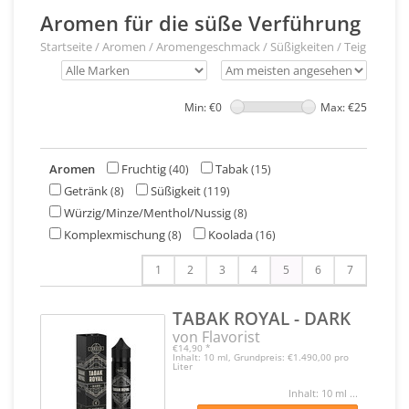
Aromen für die süße Verführung
Startseite
/
Aromen
/
Aromengeschmack
/
Süßigkeiten / Teig
Min: €
0
Max: €
25
Aromen
Fruchtig
Tabak
(40)
(15)
Getränk
Süßigkeit
(8)
(119)
Würzig/Minze/Menthol/Nussig
(8)
Komplexmischung
Koolada
(8)
(16)
1
2
3
4
5
6
7
TABAK ROYAL - DARK
von Flavorist
€14,90
*
Inhalt: 10 ml, Grundpreis: €1.490,00 pro
Liter
Inhalt: 10 ml ...