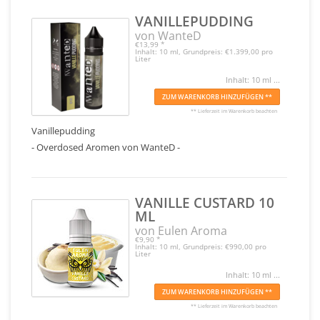
VANILLEPUDDING
von WanteD
€13,99
*
Inhalt: 10 ml, Grundpreis: €1.399,00 pro
Liter
Inhalt: 10 ml ...
ZUM WARENKORB HINZUFÜGEN **
** Lieferzeit im Warenkorb beachten
Vanillepudding
- Overdosed Aromen von WanteD -
VANILLE CUSTARD 10
ML
von Eulen Aroma
€9,90
*
Inhalt: 10 ml, Grundpreis: €990,00 pro
Liter
Inhalt: 10 ml ...
ZUM WARENKORB HINZUFÜGEN **
** Lieferzeit im Warenkorb beachten