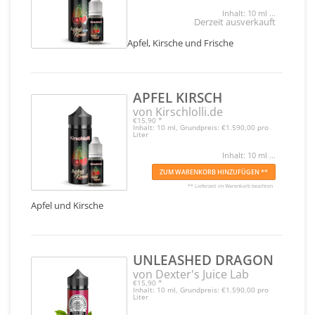
Inhalt: 10 ml ...
Derzeit ausverkauft
Apfel, Kirsche und Frische
APFEL KIRSCH
von Kirschlolli.de
€15,90
*
Inhalt: 10 ml, Grundpreis: €1.590,00 pro
Liter
Inhalt: 10 ml ...
ZUM WARENKORB HINZUFÜGEN **
** Lieferzeit im Warenkorb beachten
Apfel und Kirsche
UNLEASHED DRAGON
von Dexter's Juice Lab
€15,90
*
Inhalt: 10 ml, Grundpreis: €1.590,00 pro
Liter