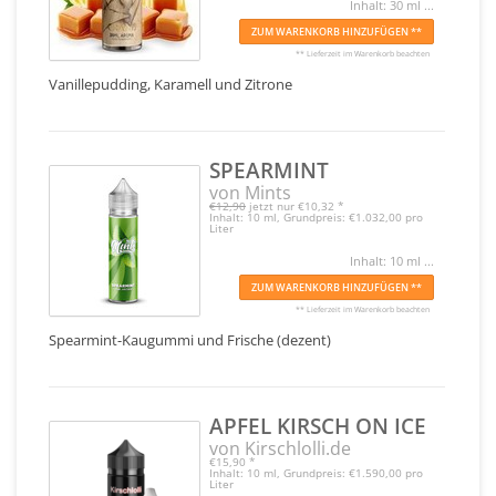
Inhalt: 30 ml ...
ZUM WARENKORB HINZUFÜGEN **
** Lieferzeit im Warenkorb beachten
Vanillepudding, Karamell und Zitrone
SPEARMINT
von Mints
€12,90
jetzt nur
€10,32
*
Inhalt: 10 ml, Grundpreis: €1.032,00 pro
Liter
Inhalt: 10 ml ...
ZUM WARENKORB HINZUFÜGEN **
** Lieferzeit im Warenkorb beachten
Spearmint-Kaugummi und Frische (dezent)
APFEL KIRSCH ON ICE
von Kirschlolli.de
€15,90
*
Inhalt: 10 ml, Grundpreis: €1.590,00 pro
Liter