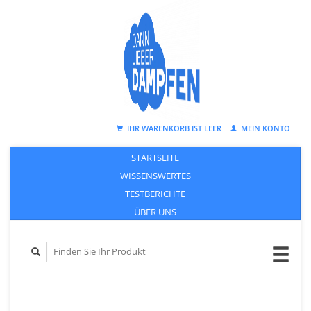
IHR WARENKORB IST LEER
MEIN KONTO
STARTSEITE
WISSENSWERTES
TESTBERICHTE
ÜBER UNS