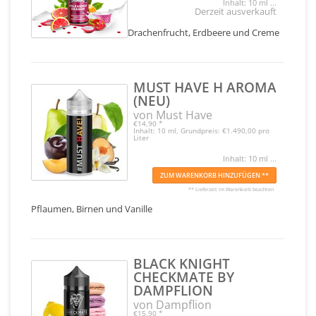
Inhalt: 10 ml ...
Derzeit ausverkauft
Drachenfrucht, Erdbeere und Creme
MUST HAVE H AROMA
(NEU)
von Must Have
€14,90
*
Inhalt: 10 ml, Grundpreis: €1.490,00 pro
Liter
Inhalt: 10 ml ...
ZUM WARENKORB HINZUFÜGEN **
** Lieferzeit im Warenkorb beachten
Pflaumen, Birnen und Vanille
BLACK KNIGHT
CHECKMATE BY
DAMPFLION
von Dampflion
€15,90
*