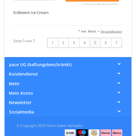
** Lieferzeit im Warenkorb beachten
Erdbeere Ice Cream
* Inkl. MwSt. +
Versandkosten
Seite 5 von 7
1
2
3
4
5
6
7
pace UG (haftungsbeschränkt)
Kundendienst
Mehr
Mein Konto
Newsletter
Socialmedia
© Copyright 2026 Dann lieber dampfen