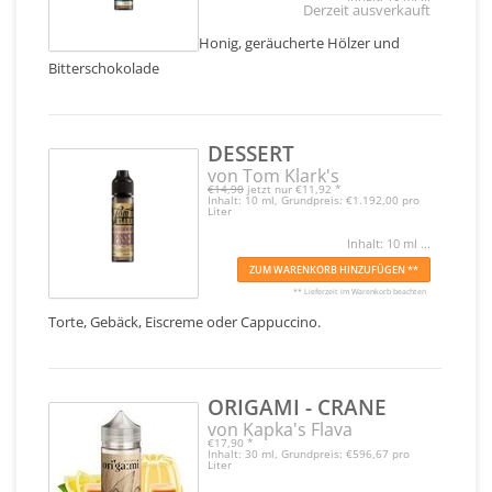
Derzeit ausverkauft
Honig, geräucherte Hölzer und
Bitterschokolade
DESSERT
von Tom Klark's
€14,90
jetzt nur
€11,92
*
Inhalt: 10 ml, Grundpreis: €1.192,00 pro
Liter
Inhalt: 10 ml ...
ZUM WARENKORB HINZUFÜGEN **
** Lieferzeit im Warenkorb beachten
Torte, Gebäck, Eiscreme oder Cappuccino.
ORIGAMI - CRANE
von Kapka's Flava
€17,90
*
Inhalt: 30 ml, Grundpreis: €596,67 pro
Liter