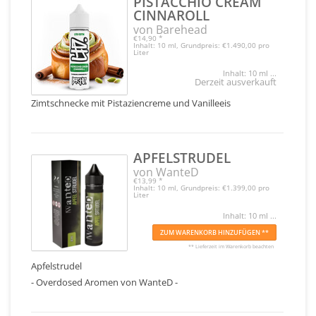
PISTACCHIO CREAM
CINNAROLL
von Barehead
€14,90
*
Inhalt: 10 ml, Grundpreis: €1.490,00 pro
Liter
Inhalt: 10 ml ...
Derzeit ausverkauft
Zimtschnecke mit Pistaziencreme und Vanilleeis
APFELSTRUDEL
von WanteD
€13,99
*
Inhalt: 10 ml, Grundpreis: €1.399,00 pro
Liter
Inhalt: 10 ml ...
ZUM WARENKORB HINZUFÜGEN **
** Lieferzeit im Warenkorb beachten
Apfelstrudel
- Overdosed Aromen von WanteD -