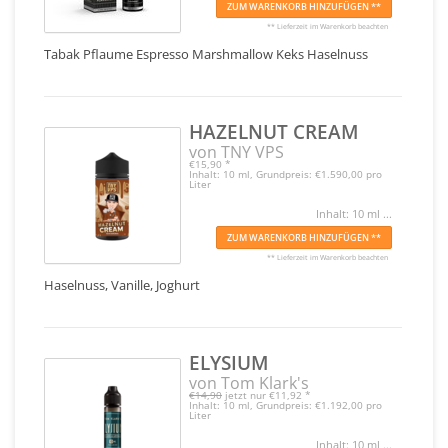
ZUM WARENKORB HINZUFÜGEN **
** Lieferzeit im Warenkorb beachten
Tabak Pflaume Espresso Marshmallow Keks Haselnuss
HAZELNUT CREAM
von TNY VPS
€15,90
*
Inhalt: 10 ml, Grundpreis: €1.590,00 pro
Liter
Inhalt: 10 ml ...
ZUM WARENKORB HINZUFÜGEN **
** Lieferzeit im Warenkorb beachten
Haselnuss, Vanille, Joghurt
ELYSIUM
von Tom Klark's
€14,90
jetzt nur
€11,92
*
Inhalt: 10 ml, Grundpreis: €1.192,00 pro
Liter
Inhalt: 10 ml ...