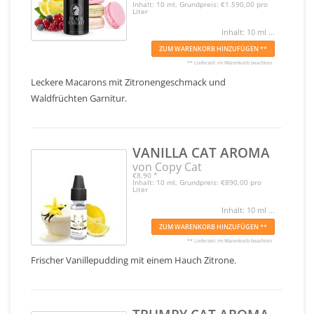
Inhalt: 10 ml, Grundpreis: €1.590,00 pro
Liter
Inhalt: 10 ml ...
ZUM WARENKORB HINZUFÜGEN **
** Lieferzeit im Warenkorb beachten
Leckere Macarons mit Zitronengeschmack und
Waldfrüchten Garnitur.
VANILLA CAT AROMA
von Copy Cat
€8,90
*
Inhalt: 10 ml, Grundpreis: €890,00 pro
Liter
Inhalt: 10 ml ...
ZUM WARENKORB HINZUFÜGEN **
** Lieferzeit im Warenkorb beachten
Frischer Vanillepudding mit einem Hauch Zitrone.