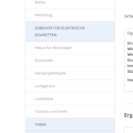
Watte
Werkzeug
Siche
ZUBEHÖR FÜR ELEKTRISCHE
Ei
ZIGARETTEN
Dr
Akkus für Akkuträger
Wi
Wi
Du
Ersatzteile
In
St
Verdampferköpfe
Her
Ladegeräte
Ladekabel
Taschen und mehr
Erg
TABAK