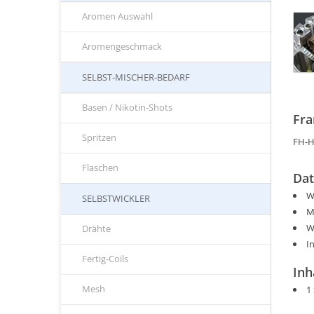
Aromen Auswahl
Aromengeschmack
SELBST-MISCHER-BEDARF
Basen / Nikotin-Shots
Fra
Spritzen
FH-H
Flaschen
Dat
W
SELBSTWICKLER
M
W
Drähte
I
Fertig-Coils
Inh
Mesh
1