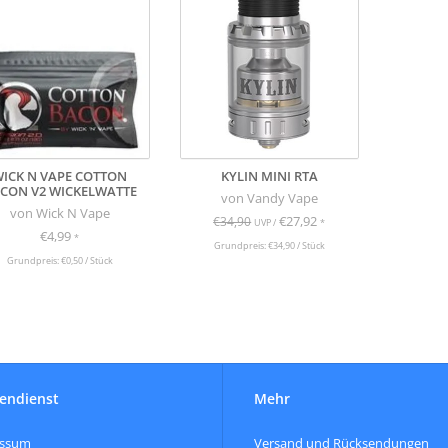
ICK N VAPE COTTON
KYLIN MINI RTA
CON V2 WICKELWATTE
von Vandy Vape
von Wick N Vape
€27,92
€34,90
UVP /
*
€4,99
*
Grundpreis: €34,90 / Stück
Grundpreis: €0,50 / Stück
endienst
Mehr
essum
Versand und Rücksendungen