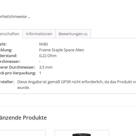
rheitshinweise ...
genschaften
Informationen
Bewertungen
(0)
aht:
NI80
cklung:
Frame Staple Space Alien
derstand:
0,22 Ohm
rchmesser:
-
nerer Durchmesser:
3,5 mm
ück pro Verpackung:
1
steller:
Diese Angabe ist gemäß GPSR nicht erforderlich, da das Produkt v
wurde.
änzende Produkte