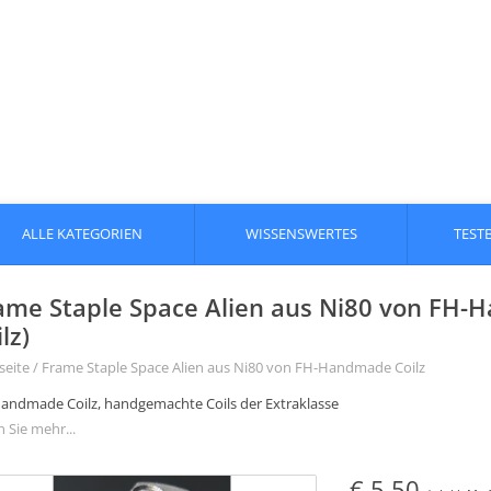
ALLE KATEGORIEN
WISSENSWERTES
TEST
ame Staple Space Alien aus Ni80 von FH
lz)
seite
/
Frame Staple Space Alien aus Ni80 von FH-Handmade Coilz
andmade Coilz, handgemachte Coils der Extraklasse
 Sie mehr...
€ 5,50