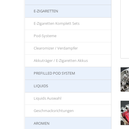
E-ZIGARETTEN
E-Zigaretten Komplett Sets
Pod-Systeme
Clearomizer / Verdampfer
Akkuträger / E-Zigaretten Akkus
PREFILLED POD SYSTEM
LIQUIDS
Liquids Auswahl
Geschmacksrichtungen
AROMEN