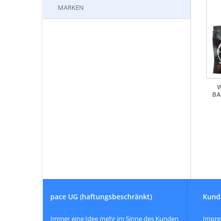
MARKEN
W
BA
pace UG (haftungsbeschränkt)
Kund
Immer eine Idee mehr im Sinne des Kunden
Impr