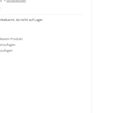
t.
+
Versandkosten
k
 unbekannt, da nicht auf Lager
 diesem Produkt
hinzufügen
nzufügen