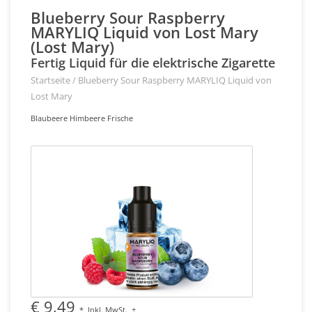
Blueberry Sour Raspberry
MARYLIQ Liquid von Lost Mary
(Lost Mary)
Fertig Liquid für die elektrische Zigarette
Startseite
/
Blueberry Sour Raspberry MARYLIQ Liquid von
Lost Mary
Blaubeere Himbeere Frische
€ 9,49
*
Inkl. MwSt.
+