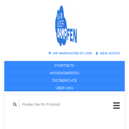
IHR WARENKORB IST LEER
MEIN KONTO
STARTSEITE
WISSENSWERTES
TESTBERICHTE
ÜBER UNS