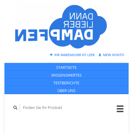
IHR WARENKORB IST LEER
MEIN KONTO
STARTSEITE
WISSENSWERTES
TESTBERICHTE
ÜBER UNS