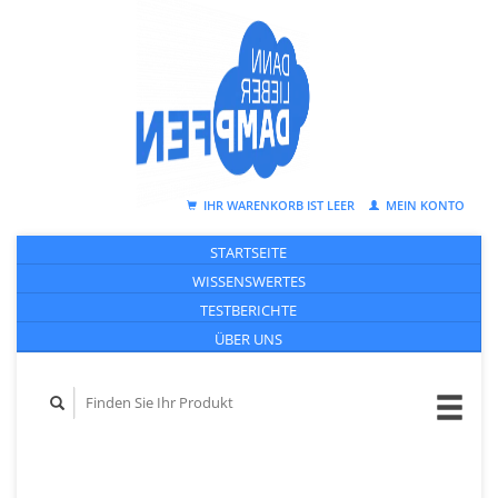
IHR WARENKORB IST LEER
MEIN KONTO
STARTSEITE
WISSENSWERTES
TESTBERICHTE
ÜBER UNS