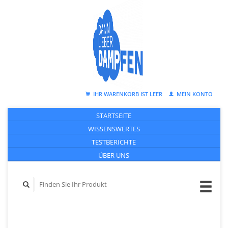
IHR WARENKORB IST LEER
MEIN KONTO
STARTSEITE
WISSENSWERTES
TESTBERICHTE
ÜBER UNS