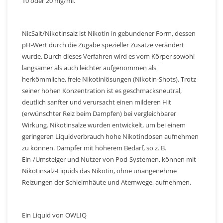
10 oder 20 mg/ml.
NicSalt/Nikotinsalz ist Nikotin in gebundener Form, dessen
pH-Wert durch die Zugabe spezieller Zusätze verändert
wurde. Durch dieses Verfahren wird es vom Körper sowohl
langsamer als auch leichter aufgenommen als
herkömmliche, freie Nikotinlösungen (Nikotin-Shots). Trotz
seiner hohen Konzentration ist es geschmacksneutral,
deutlich sanfter und verursacht einen milderen Hit
(erwünschter Reiz beim Dampfen) bei vergleichbarer
Wirkung. Nikotinsalze wurden entwickelt, um bei einem
geringeren Liquidverbrauch hohe Nikotindosen aufnehmen
zu können. Dampfer mit höherem Bedarf, so z. B.
Ein-/Umsteiger und Nutzer von Pod-Systemen, können mit
Nikotinsalz-Liquids das Nikotin, ohne unangenehme
Reizungen der Schleimhäute und Atemwege, aufnehmen.
Ein Liquid von OWLIQ