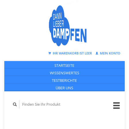
IHR WARENKORB IST LEER
MEIN KONTO
STARTSEITE
WISSENSWERTES
TESTBERICHTE
ÜBER UNS