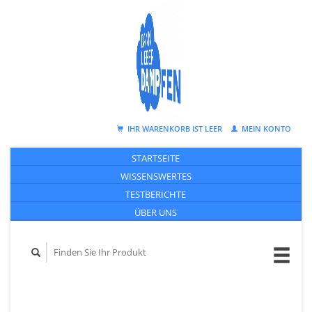
IHR WARENKORB IST LEER
MEIN KONTO
STARTSEITE
WISSENSWERTES
TESTBERICHTE
ÜBER UNS