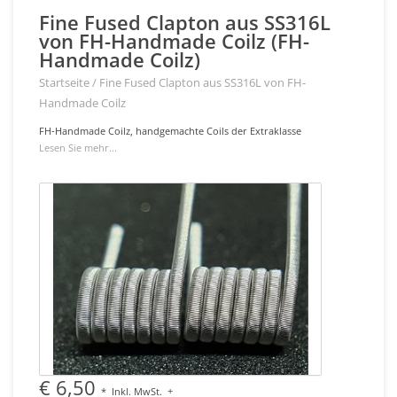
Fine Fused Clapton aus SS316L
von FH-Handmade Coilz (FH-
Handmade Coilz)
Startseite
/
Fine Fused Clapton aus SS316L von FH-
Handmade Coilz
FH-Handmade Coilz, handgemachte Coils der Extraklasse
Lesen Sie mehr...
€ 6,50
*
Inkl. MwSt.
+