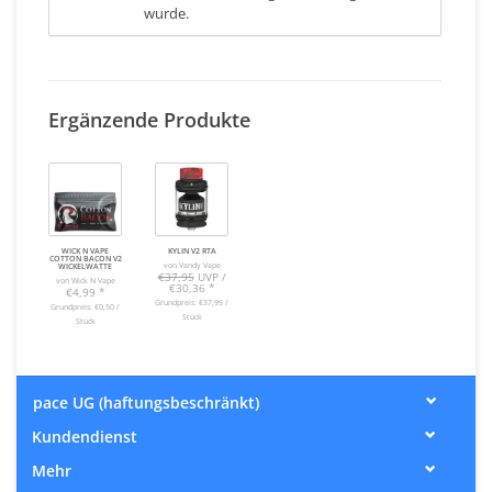
wurde.
Ergänzende Produkte
WICK N VAPE
KYLIN V2 RTA
COTTON BACON V2
von Vandy Vape
WICKELWATTE
€37,95
UVP /
von Wick N Vape
€30,36
*
€4,99
*
Grundpreis: €37,95 /
Grundpreis: €0,50 /
Stück
Stück
pace UG (haftungsbeschränkt)
Kundendienst
Mehr