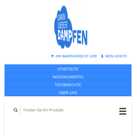
IHR WARENKORB IST LEER
MEIN KONTO
STARTSEITE
WISSENSWERTES
TESTBERICHTE
ÜBER UNS