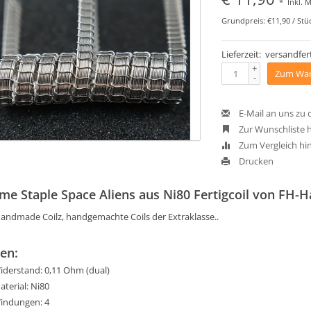
*
Inkl. 
Grundpreis: €11,90 / Stü
Lieferzeit: versandfert
+
Zum War
-
E-Mail an uns zu
Zur Wunschliste 
Zum Vergleich hi
Drucken
me Staple Space Aliens aus Ni80 Fertigcoil von FH-
andmade Coilz, handgemachte Coils der Extraklasse..
en:
iderstand: 0,11 Ohm (dual)
aterial: Ni80
indungen: 4