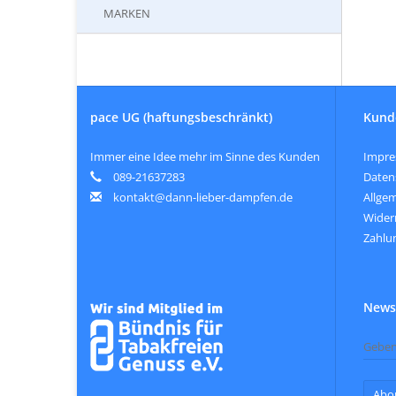
MARKEN
pace UG (haftungsbeschränkt)
Kund
Immer eine Idee mehr im Sinne des Kunden
Impr
089-21637283
Daten
kontakt@dann-lieber-dampfen.de
Allge
Wider
Zahlu
Newsl
Abo