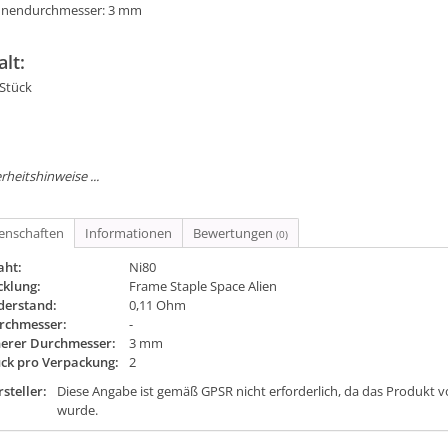
nnendurchmesser: 3 mm
alt:
 Stück
rheitshinweise ...
genschaften
Informationen
Bewertungen
(0)
aht:
Ni80
cklung:
Frame Staple Space Alien
derstand:
0,11 Ohm
rchmesser:
-
nerer Durchmesser:
3 mm
ück pro Verpackung:
2
steller:
Diese Angabe ist gemäß GPSR nicht erforderlich, da das Produkt v
wurde.