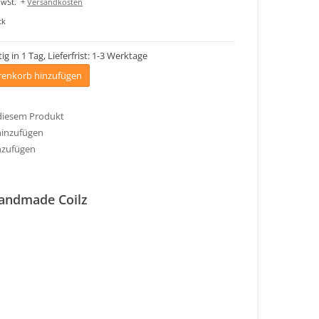
MwSt.
+
Versandkosten
ck
ig in 1 Tag, Lieferfrist: 1-3 Werktage
enkorb hinzufügen
 diesem Produkt
hinzufügen
nzufügen
Handmade Coilz