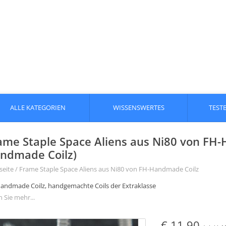
ALLE KATEGORIEN
WISSENSWERTES
TEST
ame Staple Space Aliens aus Ni80 von FH-
ndmade Coilz)
seite
/
Frame Staple Space Aliens aus Ni80 von FH-Handmade Coilz
andmade Coilz, handgemachte Coils der Extraklasse
 Sie mehr...
€ 11,90