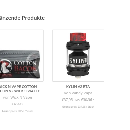
änzende Produkte
ICK N VAPE COTTON
KYLIN V2 RTA
CON V2 WICKELWATTE
von Vandy Vape
von Wick N Vape
€30,36
€37,95
UVP /
*
€4,99
*
Grundpreis: €37,95 / Stück
Grundpreis: €0,50 / Stück