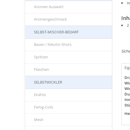
I
Aromen Auswahl
Inh
Aromengeschmack
2
SELBST-MISCHER-BEDARF
Basen / Nikotin-Shots
Siche
Spritzen
Ei
Flaschen
Dr
SELBSTWICKLER
Wi
Wi
Du
Drähte
In
St
Fertig-Coils
Her
Mesh