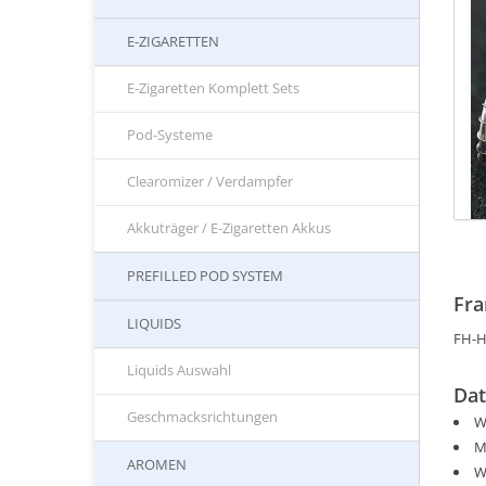
E-ZIGARETTEN
E-Zigaretten Komplett Sets
Pod-Systeme
Clearomizer / Verdampfer
Akkuträger / E-Zigaretten Akkus
PREFILLED POD SYSTEM
Fra
LIQUIDS
FH-H
Liquids Auswahl
Dat
Geschmacksrichtungen
W
M
AROMEN
W